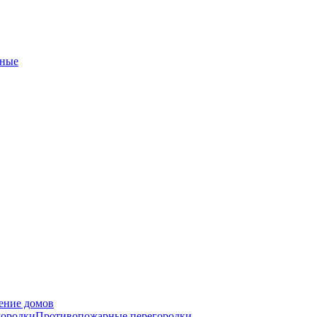
ные
ение домов
городки
Противопожарные перегородки