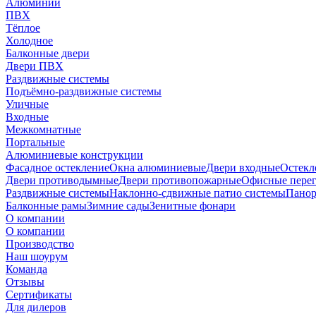
Алюминий
ПВХ
Тёплое
Холодное
Балконные двери
Двери ПВХ
Раздвижные системы
Подъёмно-раздвижные системы
Уличные
Входные
Межкомнатные
Портальные
Алюминиевые конструкции
Фасадное остекление
Окна алюминиевые
Двери входные
Остекл
Двери противодымные
Двери противопожарные
Офисные пере
Раздвижные системы
Наклонно-сдвижные патио системы
Панор
Балконные рамы
Зимние сады
Зенитные фонари
О компании
О компании
Производство
Наш шоурум
Команда
Отзывы
Сертификаты
Для дилеров