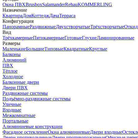
Окна ПВХ
Brusbox
Salamander
Rehau
KOMMERLING
Назначение
Квартира
Дом
Коттедж
Дача
Терраса
Конфигурация
Панорамные
Раздвижные
Двухстворчатые
Трёхстворчатые
Откид
Вид
Трёхкамерные
Пятикамерные
Готовые
Глухие
Ламинированные
Размеры
Маленькие
Большие
Типовые
Квадратные
Круглые
Балконы
Алюминий
ПВХ
Тёплое
Холодное
Балконные двери
Двери ПВХ
Раздвижные системы
Подъёмно-раздвижные системы
Уличные
Входные
Межкомнатные
Портальные
Алюминиевые конструкции
Фасадное остекление
Окна алюминиевые
Двери входные
Остекл
Двери противодымные
Двери противопожарные
Офисные пере