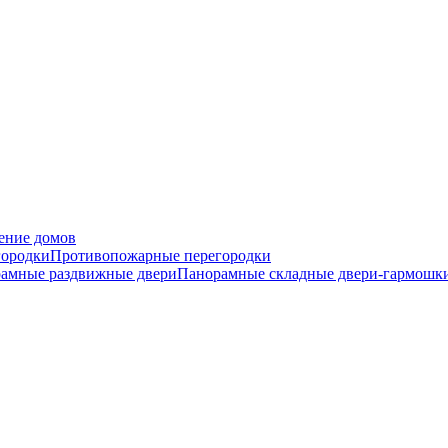
ение домов
городки
Противопожарные перегородки
амные раздвижные двери
Панорамные складные двери-гармошк