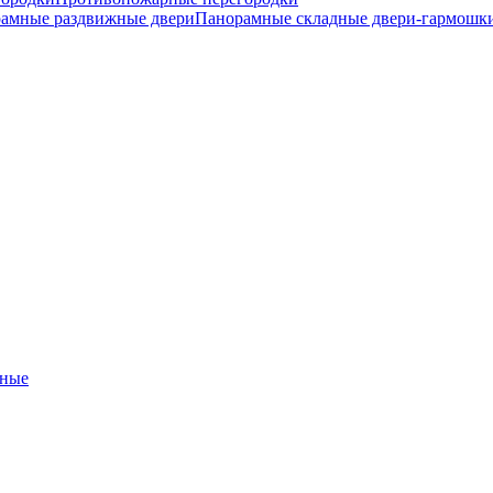
амные раздвижные двери
Панорамные складные двери-гармошк
ные