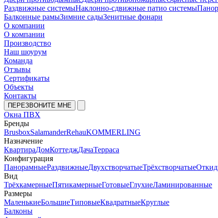
Раздвижные системы
Наклонно-сдвижные патио системы
Панор
Балконные рамы
Зимние сады
Зенитные фонари
О компании
О компании
Производство
Наш шоурум
Команда
Отзывы
Сертификаты
Объекты
Контакты
ПЕРЕЗВОНИТЕ МНЕ
Окна ПВХ
Бренды
Brusbox
Salamander
Rehau
KOMMERLING
Назначение
Квартира
Дом
Коттедж
Дача
Терраса
Конфигурация
Панорамные
Раздвижные
Двухстворчатые
Трёхстворчатые
Откид
Вид
Трёхкамерные
Пятикамерные
Готовые
Глухие
Ламинированные
Размеры
Маленькие
Большие
Типовые
Квадратные
Круглые
Балконы