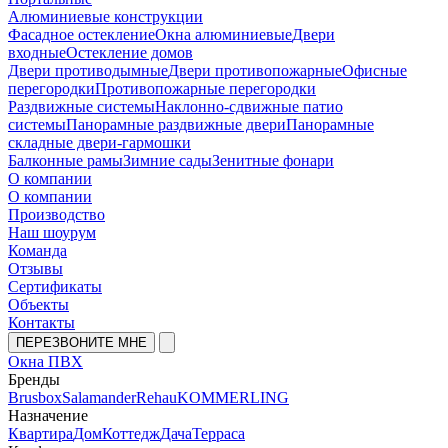
Алюминиевые конструкции
Фасадное остекление
Окна алюминиевые
Двери
входные
Остекление домов
Двери противодымные
Двери противопожарные
Офисные
перегородки
Противопожарные перегородки
Раздвижные системы
Наклонно-сдвижные патио
системы
Панорамные раздвижные двери
Панорамные
складные двери-гармошки
Балконные рамы
Зимние сады
Зенитные фонари
О компании
О компании
Производство
Наш шоурум
Команда
Отзывы
Сертификаты
Объекты
Контакты
ПЕРЕЗВОНИТЕ МНЕ
Окна ПВХ
Бренды
Brusbox
Salamander
Rehau
KOMMERLING
Назначение
Квартира
Дом
Коттедж
Дача
Терраса