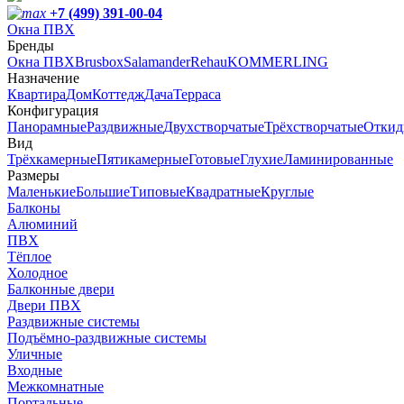
+7 (499) 391-00-04
Окна ПВХ
Бренды
Окна ПВХ
Brusbox
Salamander
Rehau
KOMMERLING
Назначение
Квартира
Дом
Коттедж
Дача
Терраса
Конфигурация
Панорамные
Раздвижные
Двухстворчатые
Трёхстворчатые
Откид
Вид
Трёхкамерные
Пятикамерные
Готовые
Глухие
Ламинированные
Размеры
Маленькие
Большие
Типовые
Квадратные
Круглые
Балконы
Алюминий
ПВХ
Тёплое
Холодное
Балконные двери
Двери ПВХ
Раздвижные системы
Подъёмно-раздвижные системы
Уличные
Входные
Межкомнатные
Портальные