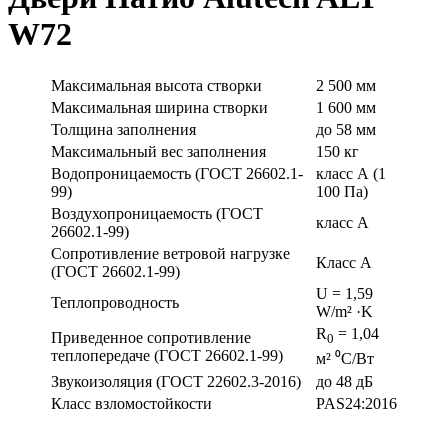
W72
Максимальная высота створки
2 500 мм
Максимальная ширина створки
1 600 мм
Толщина заполнения
до 58 мм
Максимальный вес заполнения
150 кг
Водопроницаемость (ГОСТ 26602.1-
класс А (1
99)
100 Па)
Воздухопроницаемость (ГОСТ
класс А
26602.1-99)
Сопротивление ветровой нагрузке
Класс А
(ГОСТ 26602.1-99)
U = 1,59
Теплопроводность
W/m² ·K
R
= 1,04
Приведенное сопротивление
0
теплопередаче (ГОСТ 26602.1-99)
м² ⁰С/Вт
Звукоизоляция (ГОСТ 22602.3-2016)
до 48 дБ
Класс взломостойкости
PAS24:2016