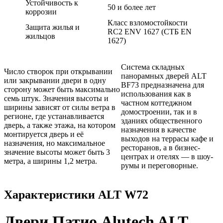
Устойчивость к
50 и более лет
коррозии
Класс взломостойкости
Защита жилья и
RC2 ENV 1627 (СТБ EN
жильцов
1627)
Система складных
Число створок при открывании
панорамных дверей ALT
или закрывании двери в одну
BF73 предназначена для
сторону может быть максимально
использования как в
семь штук. Значения высоты и
частном коттеджном
ширины зависят от силы ветра в
домостроении, так и в
регионе, где устанавливается
зданиях общественного
дверь, а также этажа, на котором
назначения в качестве
монтируется дверь и её
выходов на террасы кафе и
назначения, но максимальное
ресторанов, а в бизнес-
значение высоты может быть 3
центрах и отелях — в шоу-
метра, а ширины 1,2 метра.
румы и переговорные.
Характеристики ALT W72
Двери Патио Alutech ALT