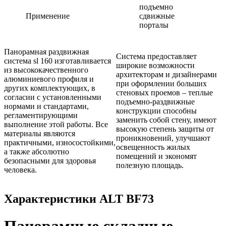
подъемно
Применение
сдвижные
порталы
Панорамная раздвижная
Система предоставляет
система sl 160 изготавливается
широкие возможности
из высококачественного
архитекторам и дизайнерами
алюминиевого профиля и
при оформлении больших
других комплектующих, в
стеновых проемов – теплые
согласии с установленными
подъемно-раздвижные
нормами и стандартами,
конструкции способны
регламентирующими
заменить собой стену, имеют
выполнение этой работы. Все
высокую степень защиты от
материалы являются
проникновений, улучшают
практичными, износостойкими,
освещенность жилых
а также абсолютно
помещений и экономят
безопасными для здоровья
полезную площадь.
человека.
Характеристики ALT BF73
Панорамные складные