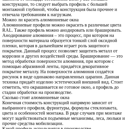
конструкции, то следует выбрать профиль с большей
монтажной глубиной, чтобы конструкция была прочнее и
отвечала требованиям к нагрузкам.
Можно ли красить алюминиевые окна
Алюминиевые профили можно окрасить в различные цвета
RAL. Также профиль можно анодировать или брашировать.
Анодирование алюминия – это процесс, при котором на
поверхности материала образуется тонкий слой оксидной
пленки, которая в дальнейшем играет роль защитного
покрытия. Данный процесс позволяет защитить металл от
коррозии и других воздействий среды. Браширование — это
метод обработки поверхности алюминия, при котором с
помощью абразивной ленты, придаётся декоративное
покрытие металлу. На поверхности алюминия создаётся
рисунок в виде одинаково направленных царапин. Данная
техника придаёт изделию эстетический внешний вид. Стоит
отметить, что окрашивается не готовое окно, а профиль до
стадии обработки на производстве.
Сколько стоят алюминиевые окна
Конечная стоимость конструкций напрямую зависит от
выбранного профиля, фурнитуры, формулы стеклопакета,
цвета и особенностей монтажа. В ряде случаев при монтаже
могут задействоваться подъемные механизмы, леса, люльки и
прочие средства мобилизации.
Какой профиль используется в производстве