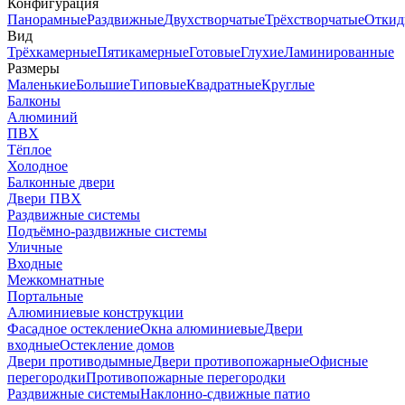
Конфигурация
Панорамные
Раздвижные
Двухстворчатые
Трёхстворчатые
Откид
Вид
Трёхкамерные
Пятикамерные
Готовые
Глухие
Ламинированные
Размеры
Маленькие
Большие
Типовые
Квадратные
Круглые
Балконы
Алюминий
ПВХ
Тёплое
Холодное
Балконные двери
Двери ПВХ
Раздвижные системы
Подъёмно-раздвижные системы
Уличные
Входные
Межкомнатные
Портальные
Алюминиевые конструкции
Фасадное остекление
Окна алюминиевые
Двери
входные
Остекление домов
Двери противодымные
Двери противопожарные
Офисные
перегородки
Противопожарные перегородки
Раздвижные системы
Наклонно-сдвижные патио