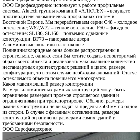
ООО Еврофасадсервис использует в работе профильные
системы Alutech группы компаний «АЛЮТЕХ» - ведущего
производителя алюминиевых профильных систем в
Восточной Европе. Мы перерабатываем серии С48 – холодное
остекление; W62,W72 – теплое остекление; F50 – фасадное
остекление; SL130, SL160 – подъемно-сдвижные
конструкции; BF73 – панорамные двери
Алюминиевые окна или пластиковые
Поливинилхлоридные окна больше распространены в
строительстве, однако, если Вы хотите создать неповторимый
образ своего объекта и реализовать максимальное количество
нестандартных архитектурных решений в цвете, размере,
конфигурации, то в этом случае необходим алюминий. Статус
остекляемого объекта повышается многократно.
Каков максимальный размер конструкции
Размеры алюминиевых рамных конструкций могут быть
ограничены размерами проемов строящегося здания и
ограничениями при транспортировке. Обычно, размеры
рамных конструкций не выходят за пределы 3500 мм по одной
из сторон. В случае с фасадным остеклением, размеры
конструкций ограничены размерами самих зданий и
требованиями безопасности.
ООО Еврофасадсервис