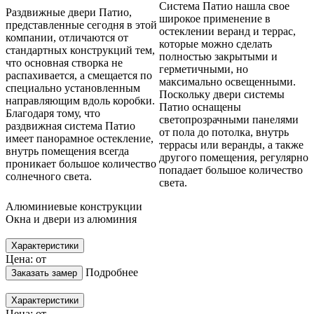
Система Патио нашла свое
Раздвижные двери Патио,
широкое применение в
представленные сегодня в этой
остеклении веранд и террас,
компании, отличаются от
которые можно сделать
стандартных конструкций тем,
полностью закрытыми и
что основная створка не
герметичными, но
распахивается, а смещается по
максимально освещенными.
специально установленным
Поскольку двери системы
направляющим вдоль коробки.
Патио оснащены
Благодаря тому, что
светопрозрачными панелями
раздвижная система Патио
от пола до потолка, внутрь
имеет панорамное остекление,
террасы или веранды, а также
внутрь помещения всегда
другого помещения, регулярно
проникает большое количество
попадает большое количество
солнечного света.
света.
Алюминиевые конструкции
Окна и двери из алюминия
Характеристики
Цена: от
Подробнее
Заказать замер
Характеристики
Цена: от