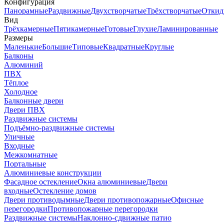
Конфигурация
Панорамные
Раздвижные
Двухстворчатые
Трёхстворчатые
Откид
Вид
Трёхкамерные
Пятикамерные
Готовые
Глухие
Ламинированные
Размеры
Маленькие
Большие
Типовые
Квадратные
Круглые
Балконы
Алюминий
ПВХ
Тёплое
Холодное
Балконные двери
Двери ПВХ
Раздвижные системы
Подъёмно-раздвижные системы
Уличные
Входные
Межкомнатные
Портальные
Алюминиевые конструкции
Фасадное остекление
Окна алюминиевые
Двери
входные
Остекление домов
Двери противодымные
Двери противопожарные
Офисные
перегородки
Противопожарные перегородки
Раздвижные системы
Наклонно-сдвижные патио