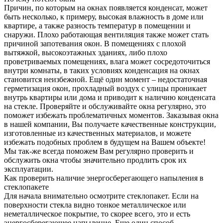
Причин, по которым на окнах появляется конденсат, может
быть несколько, к примеру, высокая влажность в доме или
квартире, а также разность температур в помещении и
снаружи. Плохо работающая вентиляция также может стать
причиной запотевания окон. В помещениях с плохой
вытяжкой, высокоэтажных зданиях, либо плохо
проветриваемых помещениях, влага может сосредоточиться
внутри комнаты, в таких условиях конденсация на окнах
становится неизбежной. Ещё один момент – недостаточная
герметизация окон, прохладный воздух с улицы проникает
внутрь квартиры или дома и приводит к наличию конденсата
на стекле. Проверяйте и обслуживайте окна регулярно, это
поможет избежать проблематичных моментов. Заказывая окна
в нашей компании, Вы получаете качественные конструкции,
изготовленные из качественных материалов, и можете
избежать подобных проблем в будущем на Вашем объекте!
Мы так-же всегда поможем Вам регулярно проверить и
обслужить окна чтобы значительно продлить срок их
эксплуатации.
Как проверить наличие энергосберегающего напыления в
стеклопакете
Для начала внимательно осмотрите стеклопакет. Если на
поверхности стекла видно тонкое металлическое или
неметаллическое покрытие, то скорее всего, это и есть
энергосберегающее напыление. Еще один способ —