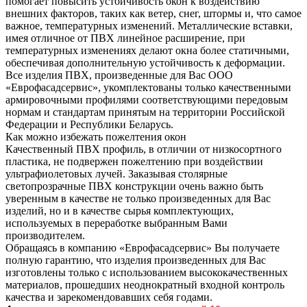
помогает повысить устойчивость окон к воздействию
внешних факторов, таких как ветер, снег, штормы и, что самое
важное, температурных изменений. Металлические вставки,
имея отличное от ПВХ линейное расширение, при
температурных изменениях делают окна более статичными,
обеспечивая дополнительную устойчивость к деформации.
Все изделия ПВХ, произведенные для Вас ООО
«Еврофасадсервис», укомплектованы только качественными
армировочными профилями соответствующими передовым
нормам и стандартам принятым на территории Российской
Федерации и Республики Беларусь.
Как можно избежать пожелтения окон
Качественный ПВХ профиль, в отличии от низкосортного
пластика, не подвержен пожелтению при воздействии
ультрафиолетовых лучей. Заказывая столярные
светопрозрачные ПВХ конструкции очень важно быть
уверенным в качестве не только произведенных для Вас
изделий, но и в качестве сырья комплектующих,
используемых в переработке выбранным Вами
производителем.
Обращаясь в компанию «Еврофасадсервис» Вы получаете
полную гарантию, что изделия произведенных для Вас
изготовлены только с использованием высококачественных
материалов, прошедших неоднократный входной контроль
качества и зарекомендовавших себя годами.