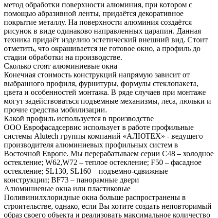
метод обработки поверхности алюминия, при котором с
помощью абразивной ленты, придаётся декоративное
покрытие металлу. На поверхности алюминия создаётся
рисунок в виде одинаково направленных царапин. Данная
техника придаёт изделию эстетический внешний вид. Стоит
отметить, что окрашивается не готовое окно, а профиль до
стадии обработки на производстве.
Сколько стоят алюминиевые окна
Конечная стоимость конструкций напрямую зависит от
выбранного профиля, фурнитуры, формулы стеклопакета,
цвета и особенностей монтажа. В ряде случаев при монтаже
могут задействоваться подъемные механизмы, леса, люльки и
прочие средства мобилизации.
Какой профиль используется в производстве
ООО Еврофасадсервис использует в работе профильные
системы Alutech группы компаний «АЛЮТЕХ» - ведущего
производителя алюминиевых профильных систем в
Восточной Европе. Мы перерабатываем серии С48 – холодное
остекление; W62,W72 – теплое остекление; F50 – фасадное
остекление; SL130, SL160 – подъемно-сдвижные
конструкции; BF73 – панорамные двери
Алюминиевые окна или пластиковые
Поливинилхлоридные окна больше распространены в
строительстве, однако, если Вы хотите создать неповторимый
образ своего объекта и реализовать максимальное количество