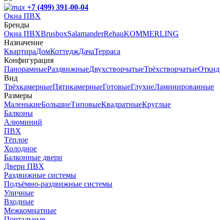
+7 (499) 391-00-04
Окна ПВХ
Бренды
Окна ПВХ
Brusbox
Salamander
Rehau
KOMMERLING
Назначение
Квартира
Дом
Коттедж
Дача
Терраса
Конфигурация
Панорамные
Раздвижные
Двухстворчатые
Трёхстворчатые
Откид
Вид
Трёхкамерные
Пятикамерные
Готовые
Глухие
Ламинированные
Размеры
Маленькие
Большие
Типовые
Квадратные
Круглые
Балконы
Алюминий
ПВХ
Тёплое
Холодное
Балконные двери
Двери ПВХ
Раздвижные системы
Подъёмно-раздвижные системы
Уличные
Входные
Межкомнатные
Портальные