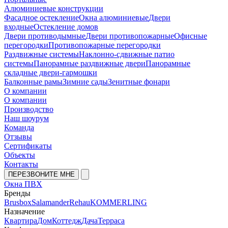
Алюминиевые конструкции
Фасадное остекление
Окна алюминиевые
Двери
входные
Остекление домов
Двери противодымные
Двери противопожарные
Офисные
перегородки
Противопожарные перегородки
Раздвижные системы
Наклонно-сдвижные патио
системы
Панорамные раздвижные двери
Панорамные
складные двери-гармошки
Балконные рамы
Зимние сады
Зенитные фонари
О компании
О компании
Производство
Наш шоурум
Команда
Отзывы
Сертификаты
Объекты
Контакты
ПЕРЕЗВОНИТЕ МНЕ
Окна ПВХ
Бренды
Brusbox
Salamander
Rehau
KOMMERLING
Назначение
Квартира
Дом
Коттедж
Дача
Терраса