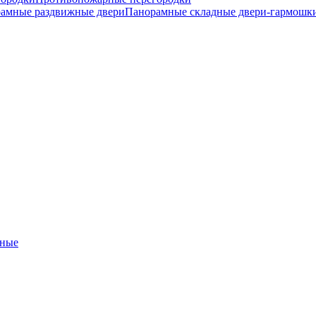
амные раздвижные двери
Панорамные складные двери-гармошк
ные