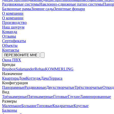
Раздвижные системы
Наклонно-сдвижные патио системы
Панор
Балконные рамы
Зимние сады
Зенитные фонари
О компании
О компании
Производство
Наш шоурум
Команда
Отзывы
Сертификаты
Объекты
Контакты
ПЕРЕЗВОНИТЕ МНЕ
Окна ПВХ
Бренды
Brusbox
Salamander
Rehau
KOMMERLING
Назначение
Квартира
Дом
Коттедж
Дача
Терраса
Конфигурация
Панорамные
Раздвижные
Двухстворчатые
Трёхстворчатые
Откид
Вид
Трёхкамерные
Пятикамерные
Готовые
Глухие
Ламинированные
Размеры
Маленькие
Большие
Типовые
Квадратные
Круглые
Балконы