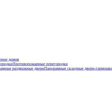
ение домов
городки
Противопожарные перегородки
амные раздвижные двери
Панорамные складные двери-гармошк