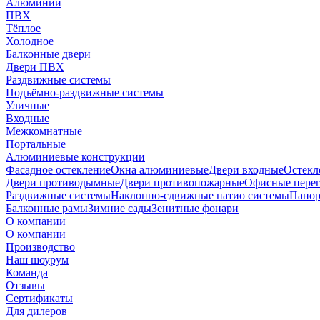
Алюминий
ПВХ
Тёплое
Холодное
Балконные двери
Двери ПВХ
Раздвижные системы
Подъёмно-раздвижные системы
Уличные
Входные
Межкомнатные
Портальные
Алюминиевые конструкции
Фасадное остекление
Окна алюминиевые
Двери входные
Остекл
Двери противодымные
Двери противопожарные
Офисные пере
Раздвижные системы
Наклонно-сдвижные патио системы
Панор
Балконные рамы
Зимние сады
Зенитные фонари
О компании
О компании
Производство
Наш шоурум
Команда
Отзывы
Сертификаты
Для дилеров