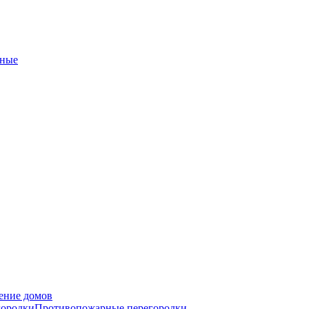
ные
ение домов
городки
Противопожарные перегородки