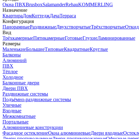
Окна ПВХ
Brusbox
Salamander
Rehau
KOMMERLING
Назначение
Квартира
Дом
Коттедж
Дача
Терраса
Конфигурация
Панорамные
Раздвижные
Двухстворчатые
Трёхстворчатые
Откид
Вид
Трёхкамерные
Пятикамерные
Готовые
Глухие
Ламинированные
Размеры
Маленькие
Большие
Типовые
Квадратные
Круглые
Балконы
Алюминий
ПВХ
Тёплое
Холодное
Балконные двери
Двери ПВХ
Раздвижные системы
Подъёмно-раздвижные системы
Уличные
Входные
Межкомнатные
Портальные
Алюминиевые конструкции
Фасадное остекление
Окна алюминиевые
Двери входные
Остекл
Двери противодымные
Двери противопожарные
Офисные пере