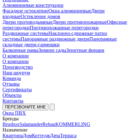
Алюминиевые конструкции
Фасадное остекление
Окна алюминиевые
Двери
входные
Остекление домов
Двери противодымные
Двери противопожарные
Офисные
перегородки
Противопожарные перегородки
Раздвижные системы
Наклонно-сдвижные патио
системы
Панорамные раздвижные двери
Панорамные
складные двери-гармошки
Балконные рамы
Зимние сады
Зенитные фонари
О компании
О компании
Производство
Наш шоурум
Команда
Отзывы
Сертификаты
Объекты
Контакты
ПЕРЕЗВОНИТЕ МНЕ
Окна ПВХ
Бренды
Brusbox
Salamander
Rehau
KOMMERLING
Назначение
Квартира
Дом
Коттедж
Дача
Терраса