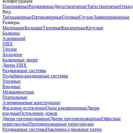
Конфигурация
Панорамные
Раздвижные
Двухстворчатые
Трёхстворчатые
Откид
Вид
Трёхкамерные
Пятикамерные
Готовые
Глухие
Ламинированные
Размеры
Маленькие
Большие
Типовые
Квадратные
Круглые
Балконы
Алюминий
ПВХ
Тёплое
Холодное
Балконные двери
Двери ПВХ
Раздвижные системы
Подъёмно-раздвижные системы
Уличные
Входные
Межкомнатные
Портальные
Алюминиевые конструкции
Фасадное остекление
Окна алюминиевые
Двери
входные
Остекление домов
Двери противодымные
Двери противопожарные
Офисные
перегородки
Противопожарные перегородки
Раздвижные системы
Наклонно-сдвижные патио