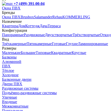
+7 (499) 391-00-04
Окна ПВХ
Бренды
Окна ПВХ
Brusbox
Salamander
Rehau
KOMMERLING
Назначение
Квартира
Дом
Коттедж
Дача
Терраса
Конфигурация
Панорамные
Раздвижные
Двухстворчатые
Трёхстворчатые
Откид
Вид
Трёхкамерные
Пятикамерные
Готовые
Глухие
Ламинированные
Размеры
Маленькие
Большие
Типовые
Квадратные
Круглые
Балконы
Алюминий
ПВХ
Тёплое
Холодное
Балконные двери
Двери ПВХ
Раздвижные системы
Подъёмно-раздвижные системы
Уличные
Входные
Межкомнатные
Портальные