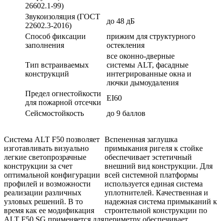
26602.1-99)
Звукоизоляция (ГОСТ
до 48 дБ
22602.3-2016)
Способ фиксации
прижим для структурного
заполнения
остекления
все оконно-дверные
Тип встраиваемых
системы ALT, фасадные
конструкций
интегрированные окна и
лючки дымоудаления
Предел огнестойкости
EI60
для пожарной отсечки
Сейсмостойкость
до 9 баллов
Система ALT F50 позволяет
Вспененная заглушка
изготавливать визуально
примыкания ригеля к стойке
легкие светопрозрачные
обеспечивает эстетичный
конструкции за счет
внешний вид конструкции. Для
оптимальной конфигурации
всей системной платформы
профилей и возможности
используется единая система
реализации различных
уплотнителей. Качественная и
узловых решений. В то
надежная система примыканий к
время как ее модификация
строительной конструкции по
ALT F50 SG применяется для
периметру обеспечивает