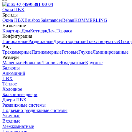
+7 (499) 391-00-04
Окна ПВХ
Бренды
Окна ПВХ
Brusbox
Salamander
Rehau
KOMMERLING
Назначение
Квартира
Дом
Коттедж
Дача
Терраса
Конфигурация
Панорамные
Раздвижные
Двухстворчатые
Трёхстворчатые
Откид
Вид
Трёхкамерные
Пятикамерные
Готовые
Глухие
Ламинированные
Размеры
Маленькие
Большие
Типовые
Квадратные
Круглые
Балконы
Алюминий
ПВХ
Тёплое
Холодное
Балконные двери
Двери ПВХ
Раздвижные системы
Подъёмно-раздвижные системы
Уличные
Входные
Межкомнатные
Портальные