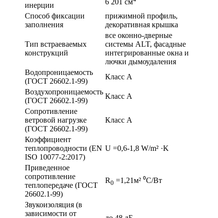
6 201 см
инерции
Способ фиксации
прижимной профиль,
заполнения
декоративная крышка
все оконно-дверные
Тип встраеваемых
системы ALT, фасадные
конструкций
интегрированные окна и
лючки дымоудаления
Водопроницаемость
Класс А
(ГОСТ 26602.1-99)
Воздухопроницаемость
Класс А
(ГОСТ 26602.1-99)
Сопротивление
ветровой нагрузке
Класс А
(ГОСТ 26602.1-99)
Коэффициент
теплопроводности (EN
U =0,6-1,8 W/m² ·K
ISO 10077-2:2017)
Приведенное
сопротивление
R
=1,21м² ⁰С/Вт
0
теплопередаче (ГОСТ
26602.1-99)
Звукоизоляция (в
зависимости от
до 48 дБ