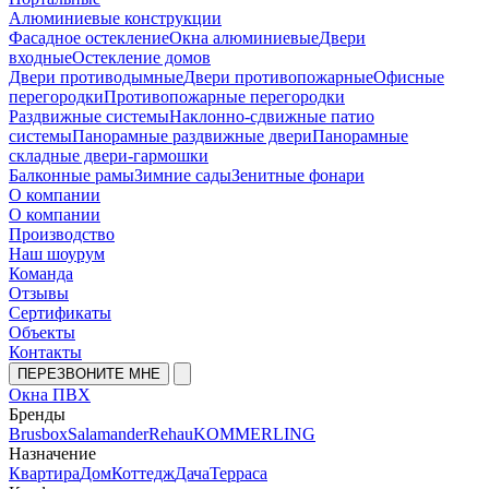
Алюминиевые конструкции
Фасадное остекление
Окна алюминиевые
Двери
входные
Остекление домов
Двери противодымные
Двери противопожарные
Офисные
перегородки
Противопожарные перегородки
Раздвижные системы
Наклонно-сдвижные патио
системы
Панорамные раздвижные двери
Панорамные
складные двери-гармошки
Балконные рамы
Зимние сады
Зенитные фонари
О компании
О компании
Производство
Наш шоурум
Команда
Отзывы
Сертификаты
Объекты
Контакты
ПЕРЕЗВОНИТЕ МНЕ
Окна ПВХ
Бренды
Brusbox
Salamander
Rehau
KOMMERLING
Назначение
Квартира
Дом
Коттедж
Дача
Терраса