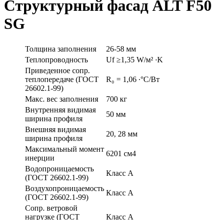
Структурный фасад ALT F50
SG
Толщина заполнения
26-58 мм
Теплопроводность
Uf ≥1,35 W/м² ∙K
Приведенное сопр.
теплопередаче (ГОСТ
R₀ = 1,06 ∙°С/Вт
26602.1-99)
Макс. вес заполнения
700 кг
Внутренняя видимая
50 мм
ширина профиля
Внешняя видимая
20, 28 мм
ширина профиля
Максимальный момент
6201 см4
инерции
Водопроницаемость
Класс А
(ГОСТ 26602.1-99)
Воздухопроницаемость
Класс А
(ГОСТ 26602.1-99)
Сопр. ветровой
нагрузке (ГОСТ
Класс А