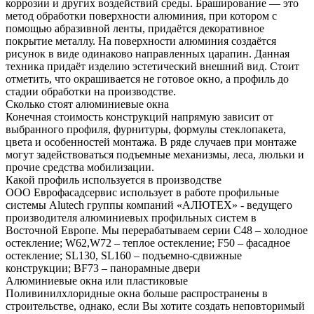
коррозии и других воздействий среды. Браширование — это
метод обработки поверхности алюминия, при котором с
помощью абразивной ленты, придаётся декоративное
покрытие металлу. На поверхности алюминия создаётся
рисунок в виде одинаково направленных царапин. Данная
техника придаёт изделию эстетический внешний вид. Стоит
отметить, что окрашивается не готовое окно, а профиль до
стадии обработки на производстве.
Сколько стоят алюминиевые окна
Конечная стоимость конструкций напрямую зависит от
выбранного профиля, фурнитуры, формулы стеклопакета,
цвета и особенностей монтажа. В ряде случаев при монтаже
могут задействоваться подъемные механизмы, леса, люльки и
прочие средства мобилизации.
Какой профиль используется в производстве
ООО Еврофасадсервис использует в работе профильные
системы Alutech группы компаний «АЛЮТЕХ» - ведущего
производителя алюминиевых профильных систем в
Восточной Европе. Мы перерабатываем серии С48 – холодное
остекление; W62,W72 – теплое остекление; F50 – фасадное
остекление; SL130, SL160 – подъемно-сдвижные
конструкции; BF73 – панорамные двери
Алюминиевые окна или пластиковые
Поливинилхлоридные окна больше распространены в
строительстве, однако, если Вы хотите создать неповторимый