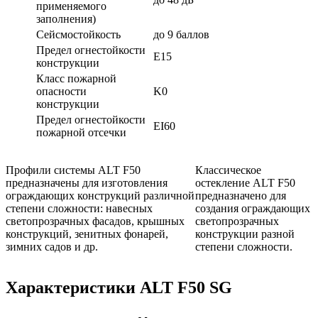
применяемого
заполнения)
Сейсмостойкость
до 9 баллов
Предел огнестойкости
E15
конструкции
Класс пожарной
опасности
K0
конструкции
Предел огнестойкости
EI60
пожарной отсечки
Профили системы ALT F50
Классическое
предназначены для изготовления
остекление ALT F50
ограждающих конструкций различной
предназначено для
степени сложности: навесных
создания ограждающих
светопрозрачных фасадов, крышных
светопрозрачных
конструкций, зенитных фонарей,
конструкции разной
зимних садов и др.
степени сложности.
Характеристики ALT F50 SG