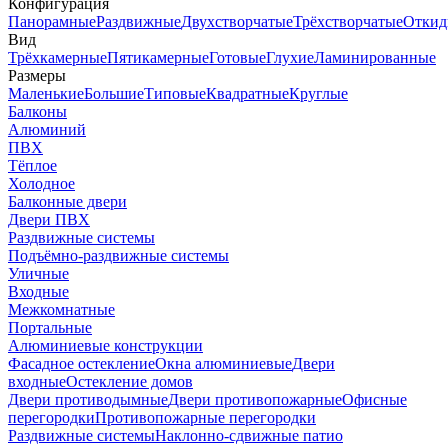
Конфигурация
Панорамные
Раздвижные
Двухстворчатые
Трёхстворчатые
Откид
Вид
Трёхкамерные
Пятикамерные
Готовые
Глухие
Ламинированные
Размеры
Маленькие
Большие
Типовые
Квадратные
Круглые
Балконы
Алюминий
ПВХ
Тёплое
Холодное
Балконные двери
Двери ПВХ
Раздвижные системы
Подъёмно-раздвижные системы
Уличные
Входные
Межкомнатные
Портальные
Алюминиевые конструкции
Фасадное остекление
Окна алюминиевые
Двери
входные
Остекление домов
Двери противодымные
Двери противопожарные
Офисные
перегородки
Противопожарные перегородки
Раздвижные системы
Наклонно-сдвижные патио