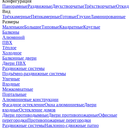
Конфигурация
Панорамные
Раздвижные
Двухстворчатые
Трёхстворчатые
Откид
Вид
Трёхкамерные
Пятикамерные
Готовые
Глухие
Ламинированные
Размеры
Маленькие
Большие
Типовые
Квадратные
Круглые
Балконы
Алюминий
ПВХ
Тёплое
Холодное
Балконные двери
Двери ПВХ
Раздвижные системы
Подъёмно-раздвижные системы
Уличные
Входные
Межкомнатные
Портальные
Алюминиевые конструкции
Фасадное остекление
Окна алюминиевые
Двери
входные
Остекление домов
Двери противодымные
Двери противопожарные
Офисные
перегородки
Противопожарные перегородки
Раздвижные системы
Наклонно-сдвижные патио