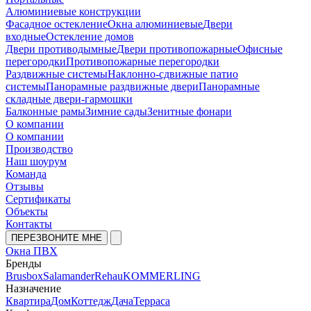
Алюминиевые конструкции
Фасадное остекление
Окна алюминиевые
Двери
входные
Остекление домов
Двери противодымные
Двери противопожарные
Офисные
перегородки
Противопожарные перегородки
Раздвижные системы
Наклонно-сдвижные патио
системы
Панорамные раздвижные двери
Панорамные
складные двери-гармошки
Балконные рамы
Зимние сады
Зенитные фонари
О компании
О компании
Производство
Наш шоурум
Команда
Отзывы
Сертификаты
Объекты
Контакты
ПЕРЕЗВОНИТЕ МНЕ
Окна ПВХ
Бренды
Brusbox
Salamander
Rehau
KOMMERLING
Назначение
Квартира
Дом
Коттедж
Дача
Терраса