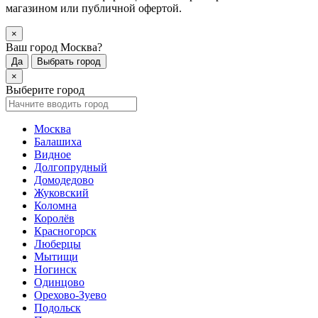
магазином или публичной офертой.
×
Ваш город Москва?
Да
Выбрать город
×
Выберите город
Москва
Балашиха
Видное
Долгопрудный
Домодедово
Жуковский
Коломна
Королёв
Красногорск
Люберцы
Мытищи
Ногинск
Одинцово
Орехово-Зуево
Подольск