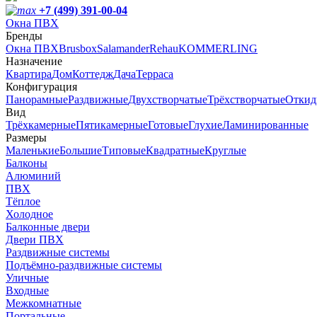
+7 (499) 391-00-04
Окна ПВХ
Бренды
Окна ПВХ
Brusbox
Salamander
Rehau
KOMMERLING
Назначение
Квартира
Дом
Коттедж
Дача
Терраса
Конфигурация
Панорамные
Раздвижные
Двухстворчатые
Трёхстворчатые
Откид
Вид
Трёхкамерные
Пятикамерные
Готовые
Глухие
Ламинированные
Размеры
Маленькие
Большие
Типовые
Квадратные
Круглые
Балконы
Алюминий
ПВХ
Тёплое
Холодное
Балконные двери
Двери ПВХ
Раздвижные системы
Подъёмно-раздвижные системы
Уличные
Входные
Межкомнатные
Портальные