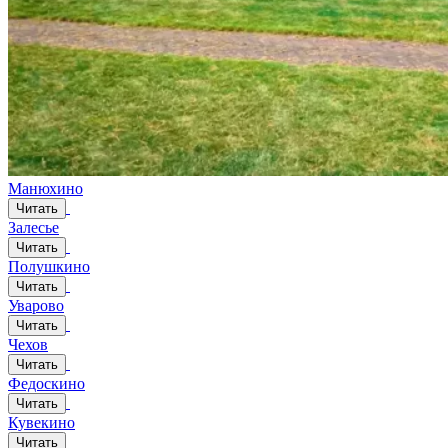
Манюхино
Читать
Залесье
Читать
Полушкино
Читать
Уварово
Читать
Чехов
Читать
Федоскино
Читать
Кувекино
Читать