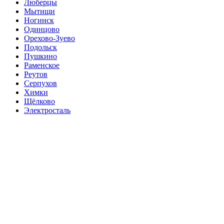
Люберцы
Мытищи
Ногинск
Одинцово
Орехово-Зуево
Подольск
Пушкино
Раменское
Реутов
Серпухов
Химки
Щёлково
Электросталь