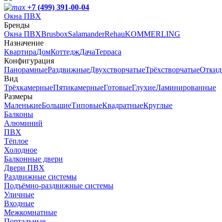
+7 (499) 391-00-04
Окна ПВХ
Бренды
Окна ПВХ
Brusbox
Salamander
Rehau
KOMMERLING
Назначение
Квартира
Дом
Коттедж
Дача
Терраса
Конфигурация
Панорамные
Раздвижные
Двухстворчатые
Трёхстворчатые
Откид
Вид
Трёхкамерные
Пятикамерные
Готовые
Глухие
Ламинированные
Размеры
Маленькие
Большие
Типовые
Квадратные
Круглые
Балконы
Алюминий
ПВХ
Тёплое
Холодное
Балконные двери
Двери ПВХ
Раздвижные системы
Подъёмно-раздвижные системы
Уличные
Входные
Межкомнатные
Портальные