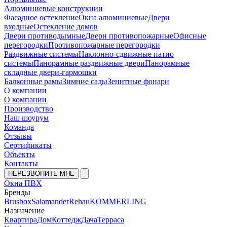
Алюминиевые конструкции
Фасадное остекление
Окна алюминиевые
Двери
входные
Остекление домов
Двери противодымные
Двери противопожарные
Офисные
перегородки
Противопожарные перегородки
Раздвижные системы
Наклонно-сдвижные патио
системы
Панорамные раздвижные двери
Панорамные
складные двери-гармошки
Балконные рамы
Зимние сады
Зенитные фонари
О компании
О компании
Производство
Наш шоурум
Команда
Отзывы
Сертификаты
Объекты
Контакты
ПЕРЕЗВОНИТЕ МНЕ
Окна ПВХ
Бренды
Brusbox
Salamander
Rehau
KOMMERLING
Назначение
Квартира
Дом
Коттедж
Дача
Терраса