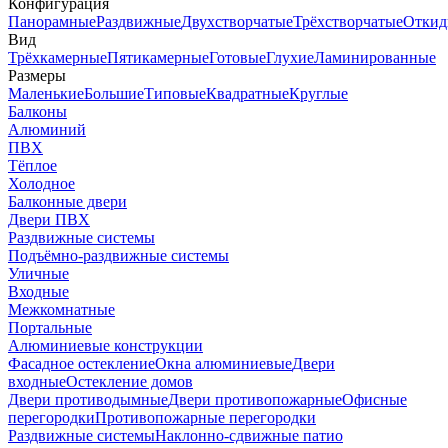
Конфигурация
Панорамные
Раздвижные
Двухстворчатые
Трёхстворчатые
Откид
Вид
Трёхкамерные
Пятикамерные
Готовые
Глухие
Ламинированные
Размеры
Маленькие
Большие
Типовые
Квадратные
Круглые
Балконы
Алюминий
ПВХ
Тёплое
Холодное
Балконные двери
Двери ПВХ
Раздвижные системы
Подъёмно-раздвижные системы
Уличные
Входные
Межкомнатные
Портальные
Алюминиевые конструкции
Фасадное остекление
Окна алюминиевые
Двери
входные
Остекление домов
Двери противодымные
Двери противопожарные
Офисные
перегородки
Противопожарные перегородки
Раздвижные системы
Наклонно-сдвижные патио