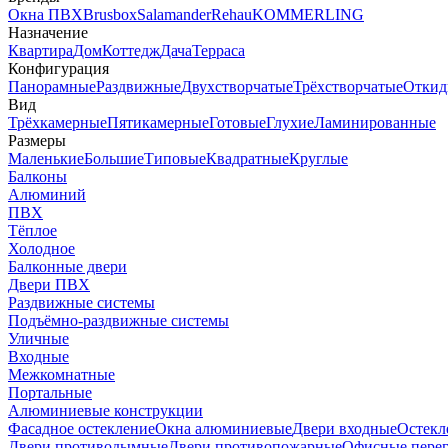
Окна ПВХ
Brusbox
Salamander
Rehau
KOMMERLING
Назначение
Квартира
Дом
Коттедж
Дача
Терраса
Конфигурация
Панорамные
Раздвижные
Двухстворчатые
Трёхстворчатые
Откид
Вид
Трёхкамерные
Пятикамерные
Готовые
Глухие
Ламинированные
Размеры
Маленькие
Большие
Типовые
Квадратные
Круглые
Балконы
Алюминий
ПВХ
Тёплое
Холодное
Балконные двери
Двери ПВХ
Раздвижные системы
Подъёмно-раздвижные системы
Уличные
Входные
Межкомнатные
Портальные
Алюминиевые конструкции
Фасадное остекление
Окна алюминиевые
Двери входные
Остекл
Двери противодымные
Двери противопожарные
Офисные пере