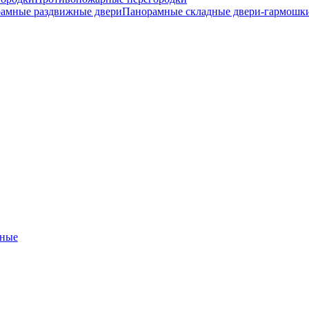
амные раздвижные двери
Панорамные складные двери-гармошк
ные