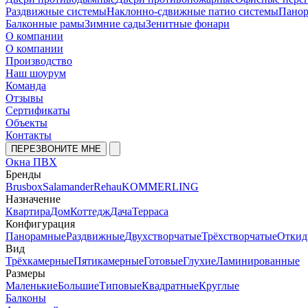
Раздвижные системы
Наклонно-сдвижные патио системы
Панор
Балконные рамы
Зимние сады
Зенитные фонари
О компании
О компании
Производство
Наш шоурум
Команда
Отзывы
Сертификаты
Объекты
Контакты
ПЕРЕЗВОНИТЕ МНЕ
Окна ПВХ
Бренды
Brusbox
Salamander
Rehau
KOMMERLING
Назначение
Квартира
Дом
Коттедж
Дача
Терраса
Конфигурация
Панорамные
Раздвижные
Двухстворчатые
Трёхстворчатые
Откид
Вид
Трёхкамерные
Пятикамерные
Готовые
Глухие
Ламинированные
Размеры
Маленькие
Большие
Типовые
Квадратные
Круглые
Балконы