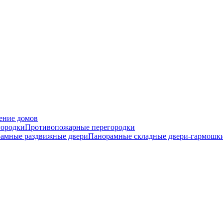
ение домов
городки
Противопожарные перегородки
амные раздвижные двери
Панорамные складные двери-гармошк