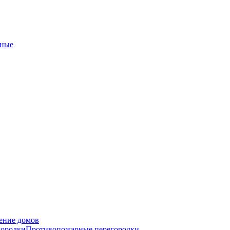
ные
ение домов
городки
Противопожарные перегородки