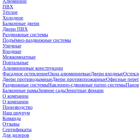
Алюминий
ПВХ
Тёплое
Холодное
Балконные двери
Двери ПВХ
Раздвижные системы
Подъёмно-раздвижные системы
Уличные
Входные
Межкомнатные
Портальные
Алюминиевые конструкции
Фасадное остекление
Окна алюминиевые
Двери входные
Остекл
Двери противодымные
Двери противопожарные
Офисные пере
Раздвижные системы
Наклонно-сдвижные патио системы
Панор
Балконные рамы
Зимние сады
Зенитные фонари
О компании
О компании
Производство
Наш шоурум
Команда
Отзывы
Сертификаты
Для дилеров