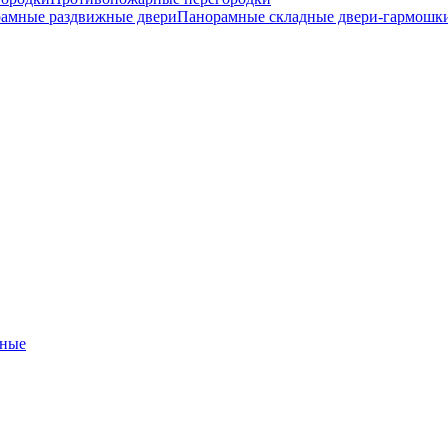
амные раздвижные двери
Панорамные складные двери-гармошк
ные