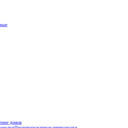
ные
ение домов
городки
Противопожарные перегородки