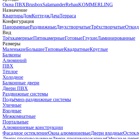
Окна ПВХ
Brusbox
Salamander
Rehau
KOMMERLING
Назначение
Квартира
Дом
Коттедж
Дача
Терраса
Конфигурация
Панорамные
Раздвижные
Двухстворчатые
Трёхстворчатые
Откид
Вид
Трёхкамерные
Пятикамерные
Готовые
Глухие
Ламинированные
Размеры
Маленькие
Большие
Типовые
Квадратные
Круглые
Балконы
Алюминий
ПВХ
Тёплое
Холодное
Балконные двери
Двери ПВХ
Раздвижные системы
Подъёмно-раздвижные системы
Уличные
Входные
Межкомнатные
Портальные
Алюминиевые конструкции
Фасадное остекление
Окна алюминиевые
Двери входные
Остекл
Двери противодымные
Двери противопожарные
Офисные пере