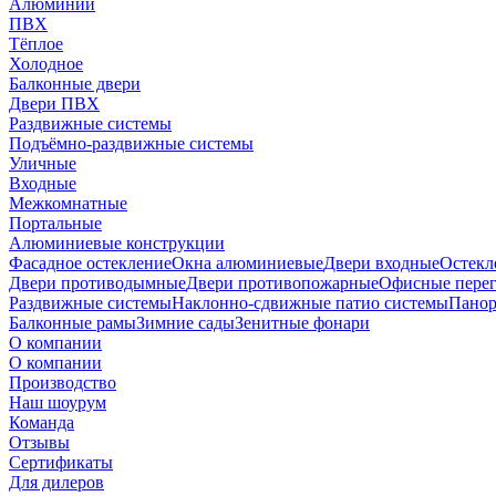
Алюминий
ПВХ
Тёплое
Холодное
Балконные двери
Двери ПВХ
Раздвижные системы
Подъёмно-раздвижные системы
Уличные
Входные
Межкомнатные
Портальные
Алюминиевые конструкции
Фасадное остекление
Окна алюминиевые
Двери входные
Остекл
Двери противодымные
Двери противопожарные
Офисные пере
Раздвижные системы
Наклонно-сдвижные патио системы
Панор
Балконные рамы
Зимние сады
Зенитные фонари
О компании
О компании
Производство
Наш шоурум
Команда
Отзывы
Сертификаты
Для дилеров