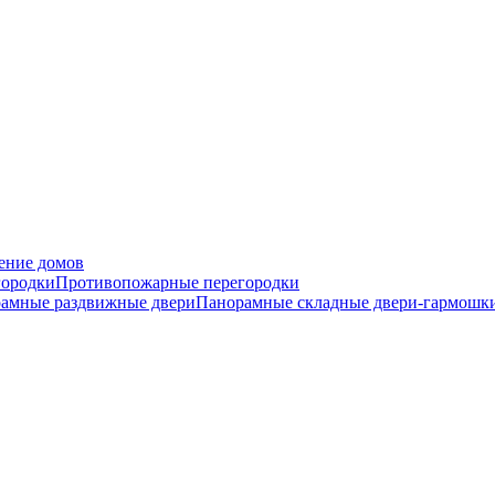
ение домов
городки
Противопожарные перегородки
амные раздвижные двери
Панорамные складные двери-гармошк