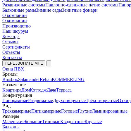
Раздвижные системы
Наклонно-сдвижные патио системы
Панор
Балконные рамы
Зимние сады
Зенитные фонари
О компании
О компании
Производство
Наш шоурум
Команда
Отзывы
Сертификаты
Объекты
Контакты
ПЕРЕЗВОНИТЕ МНЕ
Окна ПВХ
Бренды
Brusbox
Salamander
Rehau
KOMMERLING
Назначение
Квартира
Дом
Коттедж
Дача
Терраса
Конфигурация
Панорамные
Раздвижные
Двухстворчатые
Трёхстворчатые
Откид
Вид
Трёхкамерные
Пятикамерные
Готовые
Глухие
Ламинированные
Размеры
Маленькие
Большие
Типовые
Квадратные
Круглые
Балконы