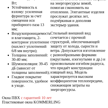
Вт;
на энергоресурсы зимой,
Устойчивость к
помогая сэкономить на
взлому: усиленная
отоплении. Элегантные изделия
фурнитура за счет
прослужат десятки лет,
смещения оси
подчёркивая и дополняя
приборного паза 13
экстерьер здания.
мм;
Стильный внешний вид
Воздухопроницаемость
сочетается с прочной
и влагозащита, 2-
структурой, обеспечивающей
контурное уплотнение
защиту от холода, сырости и
(нахлест уплотнений
ветра. Допускается изготовление
6/8 мм внутри);
с разнообразными формами
Толщина заполнений:
(округлыми, изогнутыми и др.) и
30-40 мм;
произвольным изгибом радиуса,
Шумоизоляция: 39-45
что придаёт конструкции
дБ (зависит от
изящный вид. Модель
толщины заполнений);
характеризуется высоким
Гладкое покрытие
коэффициентом теплопередачи,
поверхности, удобное
снижающим затраты на
в уходе.
энергоресурсы.
Окна ПВХ
с гарантией 10 лет
Пластиковые окна KOMMERLING