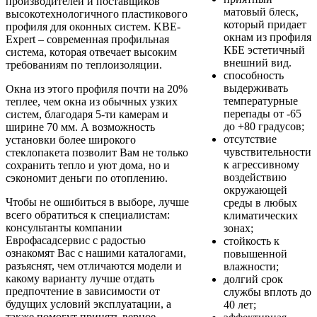
производителей и поставщиков
матовый блеск,
высокотехнологичного пластикового
который придает
профиля для оконных систем. KBЕ-
окнам из профиля
Expert – современная профильная
КБЕ эстетичный
система, которая отвечает высоким
внешний вид.
требованиям по теплоизоляции.
способность
выдерживать
Окна из этого профиля почти на 20%
температурные
теплее, чем окна из обычных узких
перепады от -65
систем, благодаря 5-ти камерам и
до +80 градусов;
ширине 70 мм. А возможность
отсутствие
установки более широкого
чувствительности
стеклопакета позволит Вам не только
к агрессивному
сохранить тепло и уют дома, но и
воздействию
сэкономит деньги по отоплению.
окружающей
Чтобы не ошибиться в выборе, лучше
среды в любых
всего обратиться к специалистам:
климатических
консультанты компании
зонах;
Еврофасадсервис с радостью
стойкость к
ознакомят Вас с нашими каталогами,
повышенной
разъяснят, чем отличаются модели и
влажности;
какому варианту лучше отдать
долгий срок
предпочтение в зависимости от
службы вплоть до
будущих условий эксплуатации, а
40 лет;
также помогут принять верное