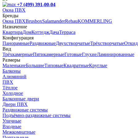
+7 (499) 391-00-04
Окна ПВХ
Бренды
Окна ПВХ
Brusbox
Salamander
Rehau
KOMMERLING
Назначение
Квартира
Дом
Коттедж
Дача
Терраса
Конфигурация
Панорамные
Раздвижные
Двухстворчатые
Трёхстворчатые
Откид
Вид
Трёхкамерные
Пятикамерные
Готовые
Глухие
Ламинированные
Размеры
Маленькие
Большие
Типовые
Квадратные
Круглые
Балконы
Алюминий
ПВХ
Тёплое
Холодное
Балконные двери
Двери ПВХ
Раздвижные системы
Подъёмно-раздвижные системы
Уличные
Входные
Межкомнатные
Портальные