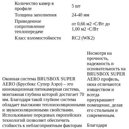
Количество камер в
5 шт
профиле
Толщина заполнения
24-40 мм
Приведенное
от 0,66 м2 ◦С/Вт до
сопротивление
1,00 м2 ◦С/Вт
теплопередаче
Класс взломостойкости
RC2 (WK2)
Несмотря на
прочность,
надежность и
основательность на
BRUSBOX SUPER
Оконная система BRUSBOX SUPER
AERO профиль,
AERO (Брусбокс Супер Аэро) – это
окна отличаются
инновационная пятикамерная система,
изяществом и
монтажная глубина которой достигает 70
всегда
мм. Благодаря такой глубине система
приукрашают
обладает высокими теплоизоляционными
помещение, делая
и звукоизоляционными свойствами.
его стильным и
Использование передовых европейских
современным.
технологий позволяет обеспечить
Благодаря
стойкость к неблагоприятным факторам