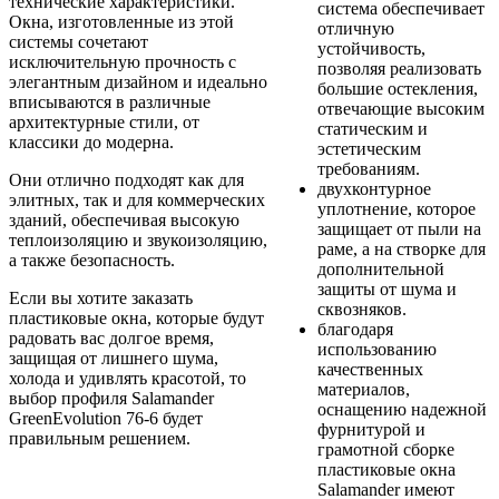
технические характеристики.
система обеспечивает
Окна, изготовленные из этой
отличную
системы сочетают
устойчивость,
исключительную прочность с
позволяя реализовать
элегантным дизайном и идеально
большие остекления,
вписываются в различные
отвечающие высоким
архитектурные стили, от
статическим и
классики до модерна.
эстетическим
требованиям.
Они отлично подходят как для
двухконтурное
элитных, так и для коммерческих
уплотнение, которое
зданий, обеспечивая высокую
защищает от пыли на
теплоизоляцию и звукоизоляцию,
раме, а на створке для
а также безопасность.
дополнительной
защиты от шума и
Если вы хотите заказать
сквозняков.
пластиковые окна, которые будут
благодаря
радовать вас долгое время,
использованию
защищая от лишнего шума,
качественных
холода и удивлять красотой, то
материалов,
выбор профиля Salamander
оснащению надежной
GreenEvolution 76-6 будет
фурнитурой и
правильным решением.
грамотной сборке
пластиковые окна
Salamander имеют