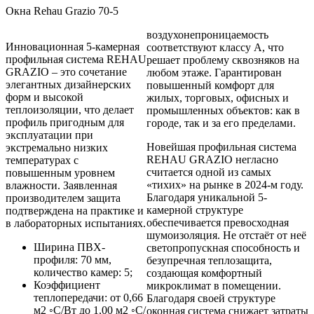
Окна Rehau Grazio 70-5
воздухонепроницаемость
Инновационная 5-камерная
соответствуют классу А, что
профильная система REHAU
решает проблему сквозняков на
GRAZIO – это сочетание
любом этаже. Гарантирован
элегантных дизайнерских
повышенный комфорт для
форм и высокой
жилых, торговых, офисных и
теплоизоляции, что делает
промышленных объектов: как в
профиль пригодным для
городе, так и за его пределами.
эксплуатации при
Новейшая профильная система
экстремально низких
REHAU GRAZIO негласно
температурах с
считается одной из самых
повышенным уровнем
«тихих» на рынке в 2024-м году.
влажности. Заявленная
Благодаря уникальной 5-
производителем защита
камерной структуре
подтверждена на практике и
обеспечивается превосходная
в лабораторных испытаниях.
шумоизоляция. Не отстаёт от неё
Ширина ПВХ-
светопропускная способность и
профиля: 70 мм,
безупречная теплозащита,
количество камер: 5;
создающая комфортный
Коэффициент
микроклимат в помещении.
теплопередачи: от 0,66
Благодаря своей структуре
м2 ◦С/Вт до 1,00 м2 ◦С/
оконная система снижает затраты