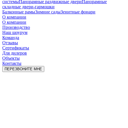
системы
Панорамные раздвижные двери
Панорамные
складные двери-гармошки
Балконные рамы
Зимние сады
Зенитные фонари
О компании
О компании
Производство
Наш шоурум
Команда
Отзывы
Сертификаты
Для дилеров
Объекты
Контакты
ПЕРЕЗВОНИТЕ МНЕ
Закажите окна не выходя из дома
со СКИДКОЙ 55%
Изготовим за 3 дня !
Выезд мастера на замеры бесплатно!