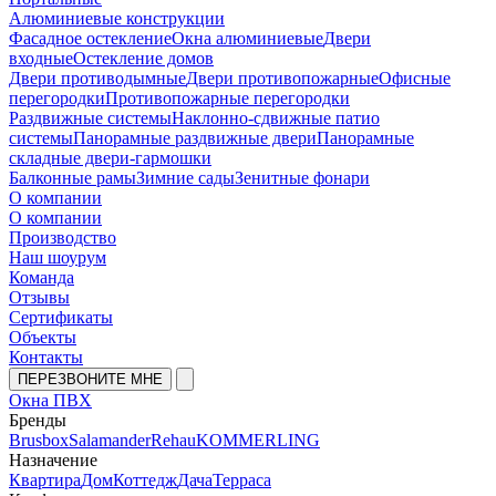
Алюминиевые конструкции
Фасадное остекление
Окна алюминиевые
Двери
входные
Остекление домов
Двери противодымные
Двери противопожарные
Офисные
перегородки
Противопожарные перегородки
Раздвижные системы
Наклонно-сдвижные патио
системы
Панорамные раздвижные двери
Панорамные
складные двери-гармошки
Балконные рамы
Зимние сады
Зенитные фонари
О компании
О компании
Производство
Наш шоурум
Команда
Отзывы
Сертификаты
Объекты
Контакты
ПЕРЕЗВОНИТЕ МНЕ
Окна ПВХ
Бренды
Brusbox
Salamander
Rehau
KOMMERLING
Назначение
Квартира
Дом
Коттедж
Дача
Терраса