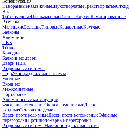
Конфигурация
Панорамные
Раздвижные
Двухстворчатые
Трёхстворчатые
Откид
Вид
Трёхкамерные
Пятикамерные
Готовые
Глухие
Ламинированные
Размеры
Маленькие
Большие
Типовые
Квадратные
Круглые
Балконы
Алюминий
ПВХ
Тёплое
Холодное
Балконные двери
Двери ПВХ
Раздвижные системы
Подъёмно-раздвижные системы
Уличные
Входные
Межкомнатные
Портальные
Алюминиевые конструкции
Фасадное остекление
Окна алюминиевые
Двери
входные
Остекление домов
Двери противодымные
Двери противопожарные
Офисные
перегородки
Противопожарные перегородки
Раздвижные системы
Наклонно-сдвижные патио