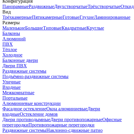
Конфигурация
Панорамные
Раздвижные
Двухстворчатые
Трёхстворчатые
Откид
Вид
Трёхкамерные
Пятикамерные
Готовые
Глухие
Ламинированные
Размеры
Маленькие
Большие
Типовые
Квадратные
Круглые
Балконы
Алюминий
ПВХ
Тёплое
Холодное
Балконные двери
Двери ПВХ
Раздвижные системы
Подъёмно-раздвижные системы
Уличные
Входные
Межкомнатные
Портальные
Алюминиевые конструкции
Фасадное остекление
Окна алюминиевые
Двери
входные
Остекление домов
Двери противодымные
Двери противопожарные
Офисные
перегородки
Противопожарные перегородки
Раздвижные системы
Наклонно-сдвижные патио