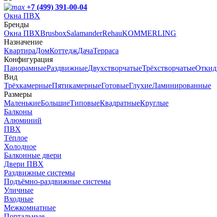
+7 (499) 391-00-04
Окна ПВХ
Бренды
Окна ПВХ
Brusbox
Salamander
Rehau
KOMMERLING
Назначение
Квартира
Дом
Коттедж
Дача
Терраса
Конфигурация
Панорамные
Раздвижные
Двухстворчатые
Трёхстворчатые
Откид
Вид
Трёхкамерные
Пятикамерные
Готовые
Глухие
Ламинированные
Размеры
Маленькие
Большие
Типовые
Квадратные
Круглые
Балконы
Алюминий
ПВХ
Тёплое
Холодное
Балконные двери
Двери ПВХ
Раздвижные системы
Подъёмно-раздвижные системы
Уличные
Входные
Межкомнатные
Портальные