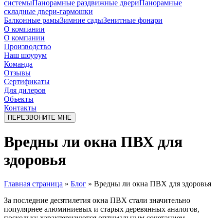
системы
Панорамные раздвижные двери
Панорамные
складные двери-гармошки
Балконные рамы
Зимние сады
Зенитные фонари
О компании
О компании
Производство
Наш шоурум
Команда
Отзывы
Сертификаты
Для дилеров
Объекты
Контакты
ПЕРЕЗВОНИТЕ МНЕ
Вредны ли окна ПВХ для
здоровья
Главная страница
»
Блог
»
Вредны ли окна ПВХ для здоровья
За последние десятилетия окна ПВХ стали значительно
популярнее алюминиевых и старых деревянных аналогов,
поскольку характеризуются оптимальным сочетанием