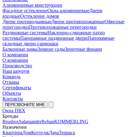
Алюминиевые конструкции
Фасадное остекление
Окна алюминиевые
Двери
входные
Остекление домов
Двери противодымные
Двери противопожарные
Офисные
перегородки
Противопожарные перегородки
Раздвижные системы
Наклонно-сдвижные патио
системы
Панорамные раздвижные двери
Панорамные
складные двери-гармошки
Балконные рамы
Зимние сады
Зенитные фонари
О компании
О компании
Производство
Наш шоурум
Команда
Отзывы
Сертификаты
Объекты
Контакты
ПЕРЕЗВОНИТЕ МНЕ
Окна ПВХ
Бренды
Brusbox
Salamander
Rehau
KOMMERLING
Назначение
Квартира
Дом
Коттедж
Дача
Терраса