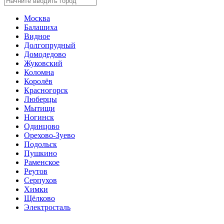
Москва
Балашиха
Видное
Долгопрудный
Домодедово
Жуковский
Коломна
Королёв
Красногорск
Люберцы
Мытищи
Ногинск
Одинцово
Орехово-Зуево
Подольск
Пушкино
Раменское
Реутов
Серпухов
Химки
Щёлково
Электросталь