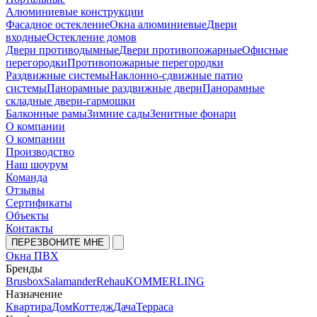
Алюминиевые конструкции
Фасадное остекление
Окна алюминиевые
Двери
входные
Остекление домов
Двери противодымные
Двери противопожарные
Офисные
перегородки
Противопожарные перегородки
Раздвижные системы
Наклонно-сдвижные патио
системы
Панорамные раздвижные двери
Панорамные
складные двери-гармошки
Балконные рамы
Зимние сады
Зенитные фонари
О компании
О компании
Производство
Наш шоурум
Команда
Отзывы
Сертификаты
Объекты
Контакты
ПЕРЕЗВОНИТЕ МНЕ
Окна ПВХ
Бренды
Brusbox
Salamander
Rehau
KOMMERLING
Назначение
Квартира
Дом
Коттедж
Дача
Терраса