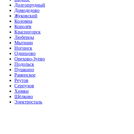
Долгопрудный
Домодедово
Жуковский
Коломна
Королёв
Красногорск
Люберцы
Мытищи
Ногинск
Одинцово
Орехово-Зуево
Подольск
Пушкино
Раменское
Реутов
Серпухов
Химки
Щёлково
Электросталь