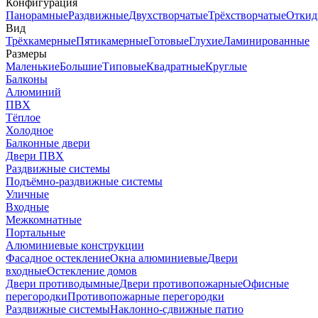
Конфигурация
Панорамные
Раздвижные
Двухстворчатые
Трёхстворчатые
Откид
Вид
Трёхкамерные
Пятикамерные
Готовые
Глухие
Ламинированные
Размеры
Маленькие
Большие
Типовые
Квадратные
Круглые
Балконы
Алюминий
ПВХ
Тёплое
Холодное
Балконные двери
Двери ПВХ
Раздвижные системы
Подъёмно-раздвижные системы
Уличные
Входные
Межкомнатные
Портальные
Алюминиевые конструкции
Фасадное остекление
Окна алюминиевые
Двери
входные
Остекление домов
Двери противодымные
Двери противопожарные
Офисные
перегородки
Противопожарные перегородки
Раздвижные системы
Наклонно-сдвижные патио