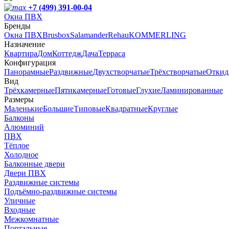
+7 (499) 391-00-04
Окна ПВХ
Бренды
Окна ПВХ
Brusbox
Salamander
Rehau
KOMMERLING
Назначение
Квартира
Дом
Коттедж
Дача
Терраса
Конфигурация
Панорамные
Раздвижные
Двухстворчатые
Трёхстворчатые
Откид
Вид
Трёхкамерные
Пятикамерные
Готовые
Глухие
Ламинированные
Размеры
Маленькие
Большие
Типовые
Квадратные
Круглые
Балконы
Алюминий
ПВХ
Тёплое
Холодное
Балконные двери
Двери ПВХ
Раздвижные системы
Подъёмно-раздвижные системы
Уличные
Входные
Межкомнатные
Портальные