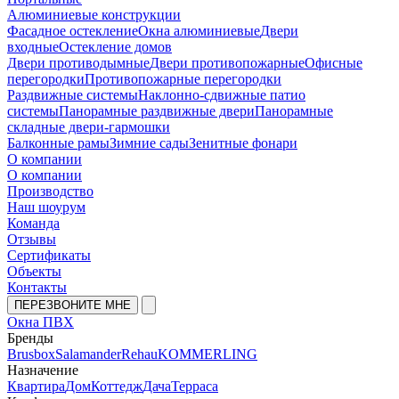
Алюминиевые конструкции
Фасадное остекление
Окна алюминиевые
Двери
входные
Остекление домов
Двери противодымные
Двери противопожарные
Офисные
перегородки
Противопожарные перегородки
Раздвижные системы
Наклонно-сдвижные патио
системы
Панорамные раздвижные двери
Панорамные
складные двери-гармошки
Балконные рамы
Зимние сады
Зенитные фонари
О компании
О компании
Производство
Наш шоурум
Команда
Отзывы
Сертификаты
Объекты
Контакты
ПЕРЕЗВОНИТЕ МНЕ
Окна ПВХ
Бренды
Brusbox
Salamander
Rehau
KOMMERLING
Назначение
Квартира
Дом
Коттедж
Дача
Терраса