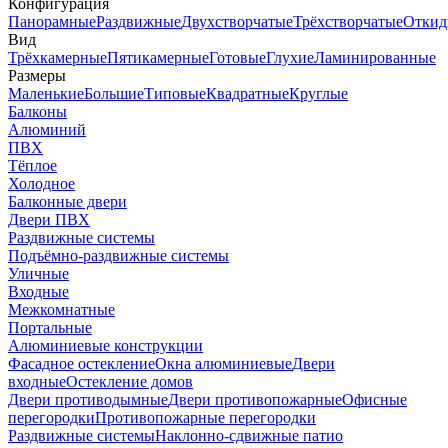
Конфигурация
Панорамные
Раздвижные
Двухстворчатые
Трёхстворчатые
Откид
Вид
Трёхкамерные
Пятикамерные
Готовые
Глухие
Ламинированные
Размеры
Маленькие
Большие
Типовые
Квадратные
Круглые
Балконы
Алюминий
ПВХ
Тёплое
Холодное
Балконные двери
Двери ПВХ
Раздвижные системы
Подъёмно-раздвижные системы
Уличные
Входные
Межкомнатные
Портальные
Алюминиевые конструкции
Фасадное остекление
Окна алюминиевые
Двери
входные
Остекление домов
Двери противодымные
Двери противопожарные
Офисные
перегородки
Противопожарные перегородки
Раздвижные системы
Наклонно-сдвижные патио