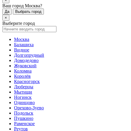
×
Ваш город Москва?
Да
Выбрать город
×
Выберите город
Москва
Балашиха
Видное
Долгопрудный
Домодедово
Жуковский
Коломна
Королёв
Красногорск
Люберцы
Мытищи
Ногинск
Одинцово
Орехово-Зуево
Подольск
Пушкино
Раменское
Реутов