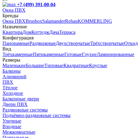
+7 (499) 391-00-04
Окна ПВХ
Бренды
Окна ПВХ
Brusbox
Salamander
Rehau
KOMMERLING
Назначение
Квартира
Дом
Коттедж
Дача
Терраса
Конфигурация
Панорамные
Раздвижные
Двухстворчатые
Трёхстворчатые
Откид
Вид
Трёхкамерные
Пятикамерные
Готовые
Глухие
Ламинированные
Размеры
Маленькие
Большие
Типовые
Квадратные
Круглые
Балконы
Алюминий
ПВХ
Тёплое
Холодное
Балконные двери
Двери ПВХ
Раздвижные системы
Подъёмно-раздвижные системы
Уличные
Входные
Межкомнатные
Портальные