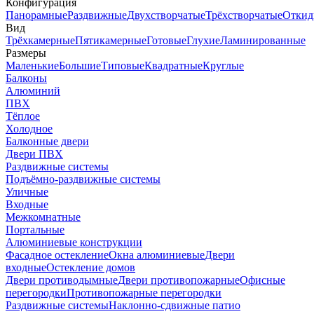
Конфигурация
Панорамные
Раздвижные
Двухстворчатые
Трёхстворчатые
Откид
Вид
Трёхкамерные
Пятикамерные
Готовые
Глухие
Ламинированные
Размеры
Маленькие
Большие
Типовые
Квадратные
Круглые
Балконы
Алюминий
ПВХ
Тёплое
Холодное
Балконные двери
Двери ПВХ
Раздвижные системы
Подъёмно-раздвижные системы
Уличные
Входные
Межкомнатные
Портальные
Алюминиевые конструкции
Фасадное остекление
Окна алюминиевые
Двери
входные
Остекление домов
Двери противодымные
Двери противопожарные
Офисные
перегородки
Противопожарные перегородки
Раздвижные системы
Наклонно-сдвижные патио