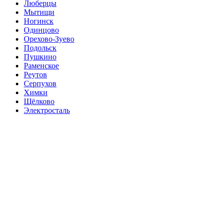
Люберцы
Мытищи
Ногинск
Одинцово
Орехово-Зуево
Подольск
Пушкино
Раменское
Реутов
Серпухов
Химки
Щёлково
Электросталь