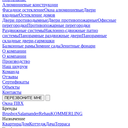
Алюминиевые конструкции
Фасадное остекление
Окна алюминиевые
Двери
входные
Остекление домов
Двери противодымные
Двери противопожарные
Офисные
перегородки
Противопожарные перегородки
Раздвижные системы
Наклонно-сдвижные патио
системы
Панорамные раздвижные двери
Панорамные
складные двери-гармошки
Балконные рамы
Зимние сады
Зенитные фонари
О компании
О компании
Производство
Наш шоурум
Команда
Отзывы
Сертификаты
Объекты
Контакты
ПЕРЕЗВОНИТЕ МНЕ
Окна ПВХ
Бренды
Brusbox
Salamander
Rehau
KOMMERLING
Назначение
Квартира
Дом
Коттедж
Дача
Терраса