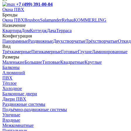
+7 (499) 391-00-04
Окна ПВХ
Бренды
Окна ПВХ
Brusbox
Salamander
Rehau
KOMMERLING
Назначение
Квартира
Дом
Коттедж
Дача
Терраса
Конфигурация
Панорамные
Раздвижные
Двухстворчатые
Трёхстворчатые
Откид
Вид
Трёхкамерные
Пятикамерные
Готовые
Глухие
Ламинированные
Размеры
Маленькие
Большие
Типовые
Квадратные
Круглые
Балконы
Алюминий
ПВХ
Тёплое
Холодное
Балконные двери
Двери ПВХ
Раздвижные системы
Подъёмно-раздвижные системы
Уличные
Входные
Межкомнатные
Портальные