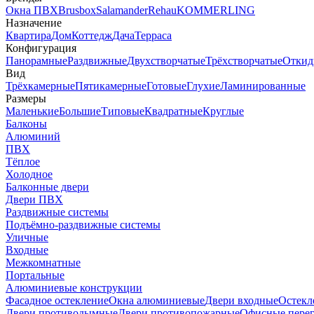
Окна ПВХ
Brusbox
Salamander
Rehau
KOMMERLING
Назначение
Квартира
Дом
Коттедж
Дача
Терраса
Конфигурация
Панорамные
Раздвижные
Двухстворчатые
Трёхстворчатые
Откид
Вид
Трёхкамерные
Пятикамерные
Готовые
Глухие
Ламинированные
Размеры
Маленькие
Большие
Типовые
Квадратные
Круглые
Балконы
Алюминий
ПВХ
Тёплое
Холодное
Балконные двери
Двери ПВХ
Раздвижные системы
Подъёмно-раздвижные системы
Уличные
Входные
Межкомнатные
Портальные
Алюминиевые конструкции
Фасадное остекление
Окна алюминиевые
Двери входные
Остекл
Двери противодымные
Двери противопожарные
Офисные пере