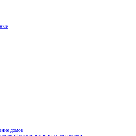
ные
ение домов
городки
Противопожарные перегородки