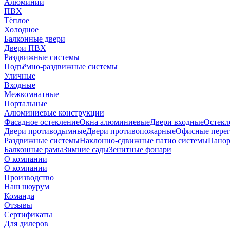
Алюминий
ПВХ
Тёплое
Холодное
Балконные двери
Двери ПВХ
Раздвижные системы
Подъёмно-раздвижные системы
Уличные
Входные
Межкомнатные
Портальные
Алюминиевые конструкции
Фасадное остекление
Окна алюминиевые
Двери входные
Остекл
Двери противодымные
Двери противопожарные
Офисные пере
Раздвижные системы
Наклонно-сдвижные патио системы
Панор
Балконные рамы
Зимние сады
Зенитные фонари
О компании
О компании
Производство
Наш шоурум
Команда
Отзывы
Сертификаты
Для дилеров