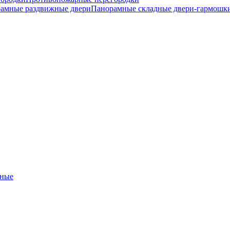
амные раздвижные двери
Панорамные складные двери-гармошк
ные