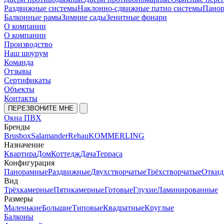
Раздвижные системы
Наклонно-сдвижные патио системы
Панор
Балконные рамы
Зимние сады
Зенитные фонари
О компании
О компании
Производство
Наш шоурум
Команда
Отзывы
Сертификаты
Объекты
Контакты
ПЕРЕЗВОНИТЕ МНЕ
Окна ПВХ
Бренды
Brusbox
Salamander
Rehau
KOMMERLING
Назначение
Квартира
Дом
Коттедж
Дача
Терраса
Конфигурация
Панорамные
Раздвижные
Двухстворчатые
Трёхстворчатые
Откид
Вид
Трёхкамерные
Пятикамерные
Готовые
Глухие
Ламинированные
Размеры
Маленькие
Большие
Типовые
Квадратные
Круглые
Балконы