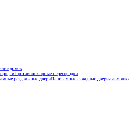
ение домов
городки
Противопожарные перегородки
амные раздвижные двери
Панорамные складные двери-гармошк