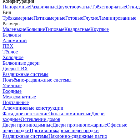
Конфигурация
Панорамные
Раздвижные
Двухстворчатые
Трёхстворчатые
Откид
Вид
Трёхкамерные
Пятикамерные
Готовые
Глухие
Ламинированные
Размеры
Маленькие
Большие
Типовые
Квадратные
Круглые
Балконы
Алюминий
ПВХ
Тёплое
Холодное
Балконные двери
Двери ПВХ
Раздвижные системы
Подъёмно-раздвижные системы
Уличные
Входные
Межкомнатные
Портальные
Алюминиевые конструкции
Фасадное остекление
Окна алюминиевые
Двери
входные
Остекление домов
Двери противодымные
Двери противопожарные
Офисные
перегородки
Противопожарные перегородки
Раздвижные системы
Наклонно-сдвижные патио