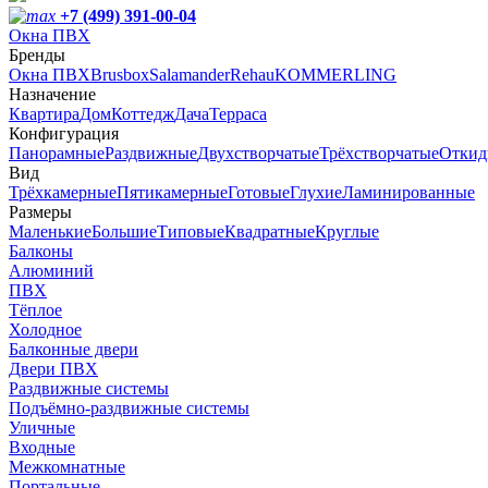
+7 (499) 391-00-04
Окна ПВХ
Бренды
Окна ПВХ
Brusbox
Salamander
Rehau
KOMMERLING
Назначение
Квартира
Дом
Коттедж
Дача
Терраса
Конфигурация
Панорамные
Раздвижные
Двухстворчатые
Трёхстворчатые
Откид
Вид
Трёхкамерные
Пятикамерные
Готовые
Глухие
Ламинированные
Размеры
Маленькие
Большие
Типовые
Квадратные
Круглые
Балконы
Алюминий
ПВХ
Тёплое
Холодное
Балконные двери
Двери ПВХ
Раздвижные системы
Подъёмно-раздвижные системы
Уличные
Входные
Межкомнатные
Портальные