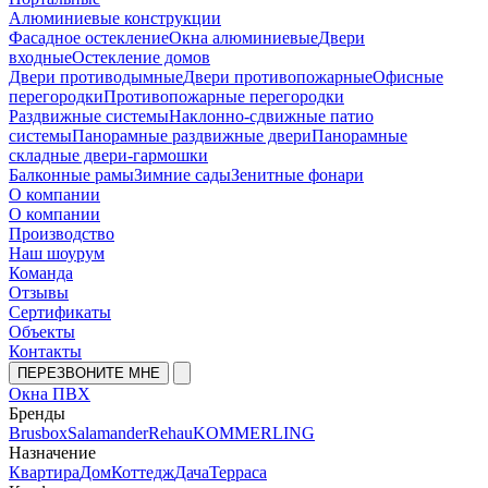
Алюминиевые конструкции
Фасадное остекление
Окна алюминиевые
Двери
входные
Остекление домов
Двери противодымные
Двери противопожарные
Офисные
перегородки
Противопожарные перегородки
Раздвижные системы
Наклонно-сдвижные патио
системы
Панорамные раздвижные двери
Панорамные
складные двери-гармошки
Балконные рамы
Зимние сады
Зенитные фонари
О компании
О компании
Производство
Наш шоурум
Команда
Отзывы
Сертификаты
Объекты
Контакты
ПЕРЕЗВОНИТЕ МНЕ
Окна ПВХ
Бренды
Brusbox
Salamander
Rehau
KOMMERLING
Назначение
Квартира
Дом
Коттедж
Дача
Терраса