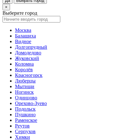
Да
Выбрать город
×
Выберите город
Москва
Балашиха
Видное
Долгопрудный
Домодедово
Жуковский
Коломна
Королёв
Красногорск
Люберцы
Мытищи
Ногинск
Одинцово
Орехово-Зуево
Подольск
Пушкино
Раменское
Реутов
Серпухов
Химки