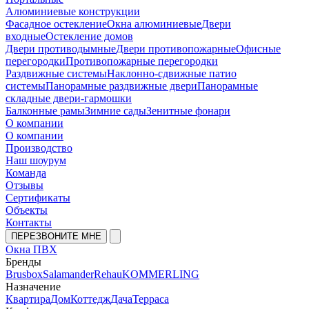
Алюминиевые конструкции
Фасадное остекление
Окна алюминиевые
Двери
входные
Остекление домов
Двери противодымные
Двери противопожарные
Офисные
перегородки
Противопожарные перегородки
Раздвижные системы
Наклонно-сдвижные патио
системы
Панорамные раздвижные двери
Панорамные
складные двери-гармошки
Балконные рамы
Зимние сады
Зенитные фонари
О компании
О компании
Производство
Наш шоурум
Команда
Отзывы
Сертификаты
Объекты
Контакты
ПЕРЕЗВОНИТЕ МНЕ
Окна ПВХ
Бренды
Brusbox
Salamander
Rehau
KOMMERLING
Назначение
Квартира
Дом
Коттедж
Дача
Терраса