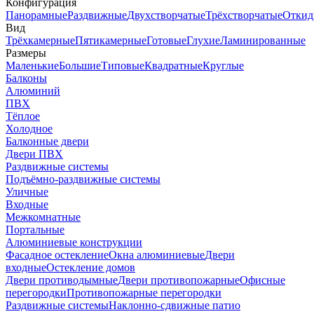
Конфигурация
Панорамные
Раздвижные
Двухстворчатые
Трёхстворчатые
Откид
Вид
Трёхкамерные
Пятикамерные
Готовые
Глухие
Ламинированные
Размеры
Маленькие
Большие
Типовые
Квадратные
Круглые
Балконы
Алюминий
ПВХ
Тёплое
Холодное
Балконные двери
Двери ПВХ
Раздвижные системы
Подъёмно-раздвижные системы
Уличные
Входные
Межкомнатные
Портальные
Алюминиевые конструкции
Фасадное остекление
Окна алюминиевые
Двери
входные
Остекление домов
Двери противодымные
Двери противопожарные
Офисные
перегородки
Противопожарные перегородки
Раздвижные системы
Наклонно-сдвижные патио