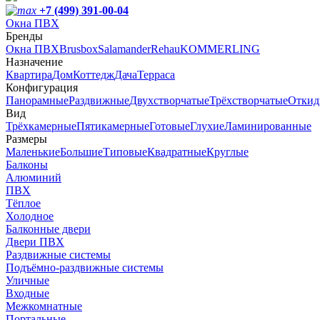
+7 (499) 391-00-04
Окна ПВХ
Бренды
Окна ПВХ
Brusbox
Salamander
Rehau
KOMMERLING
Назначение
Квартира
Дом
Коттедж
Дача
Терраса
Конфигурация
Панорамные
Раздвижные
Двухстворчатые
Трёхстворчатые
Откид
Вид
Трёхкамерные
Пятикамерные
Готовые
Глухие
Ламинированные
Размеры
Маленькие
Большие
Типовые
Квадратные
Круглые
Балконы
Алюминий
ПВХ
Тёплое
Холодное
Балконные двери
Двери ПВХ
Раздвижные системы
Подъёмно-раздвижные системы
Уличные
Входные
Межкомнатные
Портальные