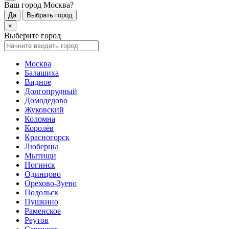
Ваш город Москва?
Да
Выбрать город
×
Выберите город
Москва
Балашиха
Видное
Долгопрудный
Домодедово
Жуковский
Коломна
Королёв
Красногорск
Люберцы
Мытищи
Ногинск
Одинцово
Орехово-Зуево
Подольск
Пушкино
Раменское
Реутов