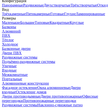
Конфигурация
Панорамные
Раздвижные
Двухстворчатые
Трёхстворчатые
Откид
Вид
Трёхкамерные
Пятикамерные
Готовые
Глухие
Ламинированные
Размеры
Маленькие
Большие
Типовые
Квадратные
Круглые
Балконы
Алюминий
ПВХ
Тёплое
Холодное
Балконные двери
Двери ПВХ
Раздвижные системы
Подъёмно-раздвижные системы
Уличные
Входные
Межкомнатные
Портальные
Алюминиевые конструкции
Фасадное остекление
Окна алюминиевые
Двери
входные
Остекление домов
Двери противодымные
Двери противопожарные
Офисные
перегородки
Противопожарные перегородки
Раздвижные системы
Наклонно-сдвижные патио