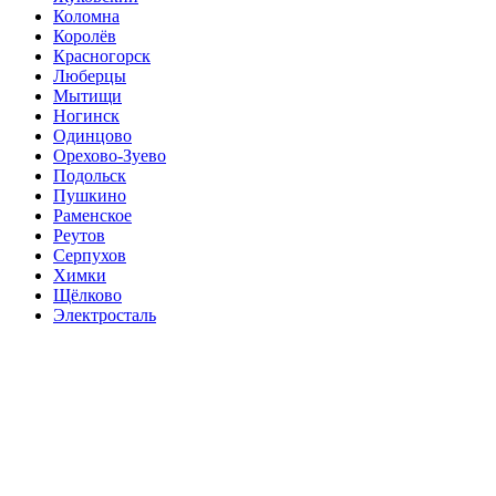
Коломна
Королёв
Красногорск
Люберцы
Мытищи
Ногинск
Одинцово
Орехово-Зуево
Подольск
Пушкино
Раменское
Реутов
Серпухов
Химки
Щёлково
Электросталь