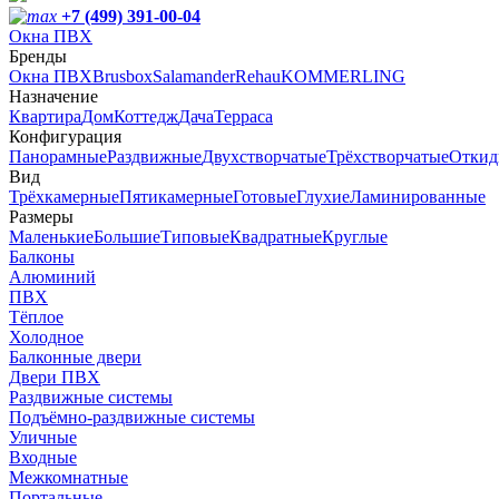
+7 (499) 391-00-04
Окна ПВХ
Бренды
Окна ПВХ
Brusbox
Salamander
Rehau
KOMMERLING
Назначение
Квартира
Дом
Коттедж
Дача
Терраса
Конфигурация
Панорамные
Раздвижные
Двухстворчатые
Трёхстворчатые
Откид
Вид
Трёхкамерные
Пятикамерные
Готовые
Глухие
Ламинированные
Размеры
Маленькие
Большие
Типовые
Квадратные
Круглые
Балконы
Алюминий
ПВХ
Тёплое
Холодное
Балконные двери
Двери ПВХ
Раздвижные системы
Подъёмно-раздвижные системы
Уличные
Входные
Межкомнатные
Портальные