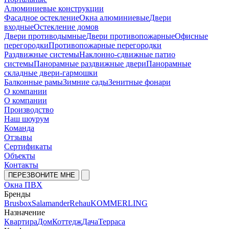
Алюминиевые конструкции
Фасадное остекление
Окна алюминиевые
Двери
входные
Остекление домов
Двери противодымные
Двери противопожарные
Офисные
перегородки
Противопожарные перегородки
Раздвижные системы
Наклонно-сдвижные патио
системы
Панорамные раздвижные двери
Панорамные
складные двери-гармошки
Балконные рамы
Зимние сады
Зенитные фонари
О компании
О компании
Производство
Наш шоурум
Команда
Отзывы
Сертификаты
Объекты
Контакты
ПЕРЕЗВОНИТЕ МНЕ
Окна ПВХ
Бренды
Brusbox
Salamander
Rehau
KOMMERLING
Назначение
Квартира
Дом
Коттедж
Дача
Терраса