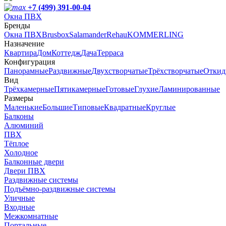
+7 (499) 391-00-04
Окна ПВХ
Бренды
Окна ПВХ
Brusbox
Salamander
Rehau
KOMMERLING
Назначение
Квартира
Дом
Коттедж
Дача
Терраса
Конфигурация
Панорамные
Раздвижные
Двухстворчатые
Трёхстворчатые
Откид
Вид
Трёхкамерные
Пятикамерные
Готовые
Глухие
Ламинированные
Размеры
Маленькие
Большие
Типовые
Квадратные
Круглые
Балконы
Алюминий
ПВХ
Тёплое
Холодное
Балконные двери
Двери ПВХ
Раздвижные системы
Подъёмно-раздвижные системы
Уличные
Входные
Межкомнатные
Портальные