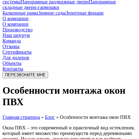
системы
Панорамные раздвижные двери
Панорамные
складные двери-гармошки
Балконные рамы
Зимние сады
Зенитные фонари
О компании
О компании
Производство
Наш шоурум
Команда
Отзывы
Сертификаты
Для дилеров
Объекты
Контакты
ПЕРЕЗВОНИТЕ МНЕ
Особенности монтажа окон
ПВХ
Главная страница
»
Блог
»
Особенности монтажа окон ПВХ
Окна ПВХ – это современный и практичный вид остекления,
который имеет множество преимуществ перед деревянными
окнами. Но как узнать, сколько они стоят и как выбрать