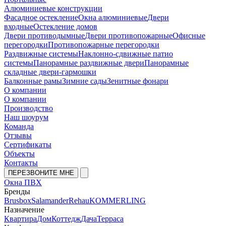
Алюминиевые конструкции
Фасадное остекление
Окна алюминиевые
Двери
входные
Остекление домов
Двери противодымные
Двери противопожарные
Офисные
перегородки
Противопожарные перегородки
Раздвижные системы
Наклонно-сдвижные патио
системы
Панорамные раздвижные двери
Панорамные
складные двери-гармошки
Балконные рамы
Зимние сады
Зенитные фонари
О компании
О компании
Производство
Наш шоурум
Команда
Отзывы
Сертификаты
Объекты
Контакты
ПЕРЕЗВОНИТЕ МНЕ
Окна ПВХ
Бренды
Brusbox
Salamander
Rehau
KOMMERLING
Назначение
Квартира
Дом
Коттедж
Дача
Терраса