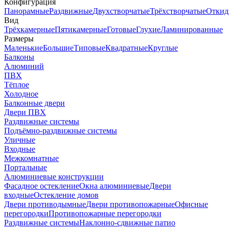
Конфигурация
Панорамные
Раздвижные
Двухстворчатые
Трёхстворчатые
Откид
Вид
Трёхкамерные
Пятикамерные
Готовые
Глухие
Ламинированные
Размеры
Маленькие
Большие
Типовые
Квадратные
Круглые
Балконы
Алюминий
ПВХ
Тёплое
Холодное
Балконные двери
Двери ПВХ
Раздвижные системы
Подъёмно-раздвижные системы
Уличные
Входные
Межкомнатные
Портальные
Алюминиевые конструкции
Фасадное остекление
Окна алюминиевые
Двери
входные
Остекление домов
Двери противодымные
Двери противопожарные
Офисные
перегородки
Противопожарные перегородки
Раздвижные системы
Наклонно-сдвижные патио