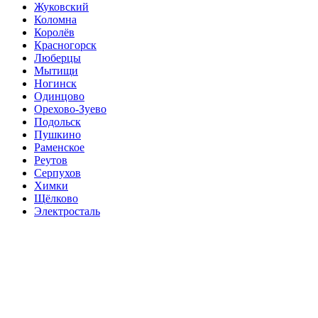
Жуковский
Коломна
Королёв
Красногорск
Люберцы
Мытищи
Ногинск
Одинцово
Орехово-Зуево
Подольск
Пушкино
Раменское
Реутов
Серпухов
Химки
Щёлково
Электросталь