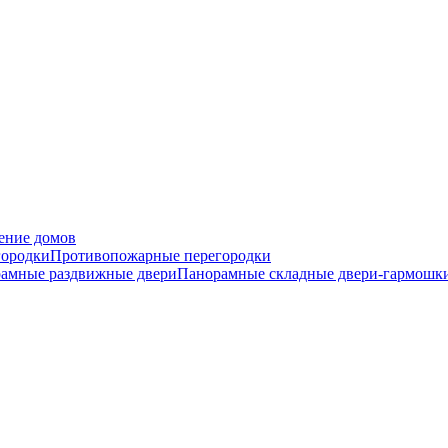
ение домов
городки
Противопожарные перегородки
амные раздвижные двери
Панорамные складные двери-гармошк