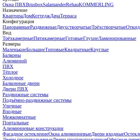
Окна ПВХ
Brusbox
Salamander
Rehau
KOMMERLING
Назначение
Квартира
Дом
Коттедж
Дача
Терраса
Конфигурация
Панорамные
Раздвижные
Двухстворчатые
Трёхстворчатые
Откид
Вид
Трёхкамерные
Пятикамерные
Готовые
Глухие
Ламинированные
Размеры
Маленькие
Большие
Типовые
Квадратные
Круглые
Балконы
Алюминий
ПВХ
Тёплое
Холодное
Балконные двери
Двери ПВХ
Раздвижные системы
Подъёмно-раздвижные системы
Уличные
Входные
Межкомнатные
Портальные
Алюминиевые конструкции
Фасадное остекление
Окна алюминиевые
Двери входные
Остекл
Двери противодымные
Двери противопожарные
Офисные пере