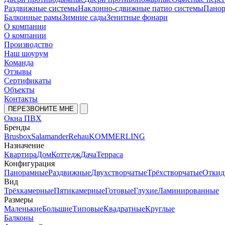
Раздвижные системы
Наклонно-сдвижные патио системы
Панор
Балконные рамы
Зимние сады
Зенитные фонари
О компании
О компании
Производство
Наш шоурум
Команда
Отзывы
Сертификаты
Объекты
Контакты
ПЕРЕЗВОНИТЕ МНЕ
Окна ПВХ
Бренды
Brusbox
Salamander
Rehau
KOMMERLING
Назначение
Квартира
Дом
Коттедж
Дача
Терраса
Конфигурация
Панорамные
Раздвижные
Двухстворчатые
Трёхстворчатые
Откид
Вид
Трёхкамерные
Пятикамерные
Готовые
Глухие
Ламинированные
Размеры
Маленькие
Большие
Типовые
Квадратные
Круглые
Балконы