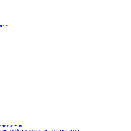
ные
ение домов
городки
Противопожарные перегородки