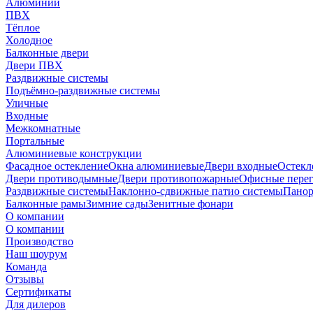
Алюминий
ПВХ
Тёплое
Холодное
Балконные двери
Двери ПВХ
Раздвижные системы
Подъёмно-раздвижные системы
Уличные
Входные
Межкомнатные
Портальные
Алюминиевые конструкции
Фасадное остекление
Окна алюминиевые
Двери входные
Остекл
Двери противодымные
Двери противопожарные
Офисные пере
Раздвижные системы
Наклонно-сдвижные патио системы
Панор
Балконные рамы
Зимние сады
Зенитные фонари
О компании
О компании
Производство
Наш шоурум
Команда
Отзывы
Сертификаты
Для дилеров