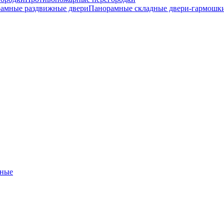
амные раздвижные двери
Панорамные складные двери-гармошк
ные