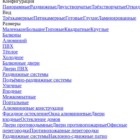
Конфигурация
Панорамные
Раздвижные
Двухстворчатые
Трёхстворчатые
Откид
Вид
Трёхкамерные
Пятикамерные
Готовые
Глухие
Ламинированные
Размеры
Маленькие
Большие
Типовые
Квадратные
Круглые
Балконы
Алюминий
ПВХ
Тёплое
Холодное
Балконные двери
Двери ПВХ
Раздвижные системы
Подъёмно-раздвижные системы
Уличные
Входные
Межкомнатные
Портальные
Алюминиевые конструкции
Фасадное остекление
Окна алюминиевые
Двери
входные
Остекление домов
Двери противодымные
Двери противопожарные
Офисные
перегородки
Противопожарные перегородки
Раздвижные системы
Наклонно-сдвижные патио