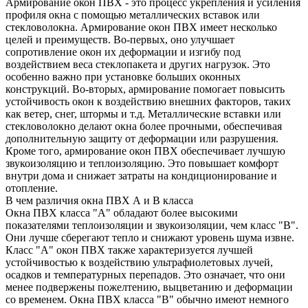
Армирование окон ПВХ - это процесс укрепления и усиления
профиля окна с помощью металлических вставок или
стекловолокна. Армирование окон ПВХ имеет несколько
целей и преимуществ. Во-первых, оно улучшает
сопротивление окон их деформации и изгибу под
воздействием веса стеклопакета и других нагрузок. Это
особенно важно при установке больших оконных
конструкций. Во-вторых, армирование помогает повысить
устойчивость окон к воздействию внешних факторов, таких
как ветер, снег, штормы и т.д. Металлические вставки или
стекловолокно делают окна более прочными, обеспечивая
дополнительную защиту от деформации или разрушения.
Кроме того, армирование окон ПВХ обеспечивает лучшую
звукоизоляцию и теплоизоляцию. Это повышает комфорт
внутри дома и снижает затраты на кондиционирование и
отопление.
В чем различия окна ПВХ А и В класса
Окна ПВХ класса "А" обладают более высокими
показателями теплоизоляции и звукоизоляции, чем класс "В".
Они лучше сберегают тепло и снижают уровень шума извне.
Класс "А" окон ПВХ также характеризуется лучшей
устойчивостью к воздействию ультрафиолетовых лучей,
осадков и температурных перепадов. Это означает, что они
менее подвержены пожелтению, выцветанию и деформации
со временем. Окна ПВХ класса "В" обычно имеют немного