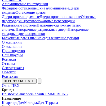
Алюминиевые конструкции
Фасадное остекление
Окна алюминиевые
Двери
входные
Остекление домов
Двери противодымные
Двери противопожарные
Офисные
перегородки
Противопожарные перегородки
Раздвижные системы
Наклонно-сдвижные патио
системы
Панорамные раздвижные двери
Панорамные
складные двери-гармошки
Балконные рамы
Зимние сады
Зенитные фонари
О компании
О компании
Производство
Наш шоурум
Команда
Отзывы
Сертификаты
Объекты
Контакты
ПЕРЕЗВОНИТЕ МНЕ
Окна ПВХ
Бренды
Brusbox
Salamander
Rehau
KOMMERLING
Назначение
Квартира
Дом
Коттедж
Дача
Терраса