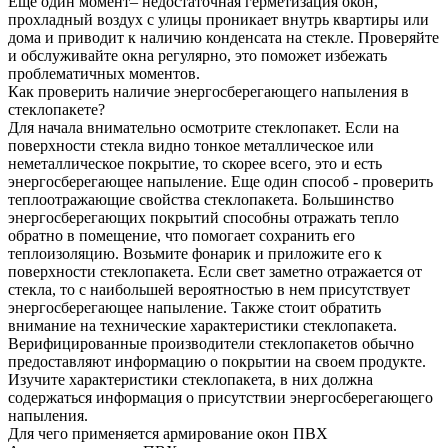
Ещё один момент– недостаточная герметизация окон,
прохладный воздух с улицы проникает внутрь квартиры или
дома и приводит к наличию конденсата на стекле. Проверяйте
и обслуживайте окна регулярно, это поможет избежать
проблематичных моментов.
Как проверить наличие энергосберегающего напыления в
стеклопакете?
Для начала внимательно осмотрите стеклопакет. Если на
поверхности стекла видно тонкое металлическое или
неметаллическое покрытие, то скорее всего, это и есть
энергосберегающее напыление. Еще один способ - проверить
теплоотражающие свойства стеклопакета. Большинство
энергосберегающих покрытий способны отражать тепло
обратно в помещение, что помогает сохранить его
теплоизоляцию. Возьмите фонарик и приложите его к
поверхности стеклопакета. Если свет заметно отражается от
стекла, то с наибольшей вероятностью в нем присутствует
энергосберегающее напыление. Также стоит обратить
внимание на технические характеристики стеклопакета.
Верифицированные производители стеклопакетов обычно
предоставляют информацию о покрытии на своем продукте.
Изучите характеристики стеклопакета, в них должна
содержаться информация о присутствии энергосберегающего
напыления.
Для чего применяется армирование окон ПВХ