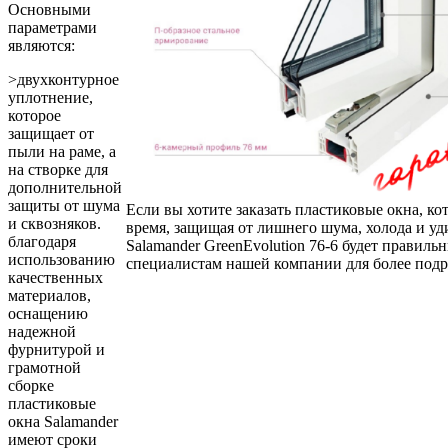
Основными
параметрами
являются:
>двухконтурное
уплотнение,
которое
защищает от
пыли на раме, а
на створке для
дополнительной
защиты от шума
Если вы хотите заказать пластиковые окна, ко
и сквозняков.
время, защищая от лишнего шума, холода и уд
благодаря
Salamander GreenEvolution 76-6 будет правил
использованию
специалистам нашей компании для более подр
качественных
материалов,
оснащению
надежной
фурнитурой и
грамотной
сборке
пластиковые
окна Salamander
имеют сроки