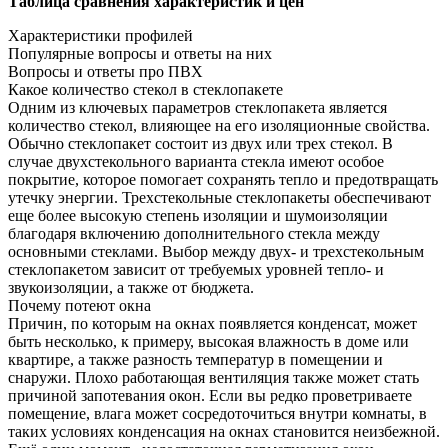
Таблица сравнения характеристик и цен
Характеристики профилей
Популярные вопросы и ответы на них
Вопросы и ответы про ПВХ
Какое количество стекол в стеклопакете
Одним из ключевых параметров стеклопакета является
количество стекол, влияющее на его изоляционные свойства.
Обычно стеклопакет состоит из двух или трех стекол. В
случае двухстекольного варианта стекла имеют особое
покрытие, которое помогает сохранять тепло и предотвращать
утечку энергии. Трехстекольные стеклопакеты обеспечивают
еще более высокую степень изоляции и шумоизоляции
благодаря включению дополнительного стекла между
основными стеклами. Выбор между двух- и трехстекольным
стеклопакетом зависит от требуемых уровней тепло- и
звукоизоляции, а также от бюджета.
Почему потеют окна
Причин, по которым на окнах появляется конденсат, может
быть несколько, к примеру, высокая влажность в доме или
квартире, а также разность температур в помещении и
снаружи. Плохо работающая вентиляция также может стать
причиной запотевания окон. Если вы редко проветриваете
помещение, влага может сосредоточиться внутри комнаты, в
таких условиях конденсация на окнах становится неизбежной.