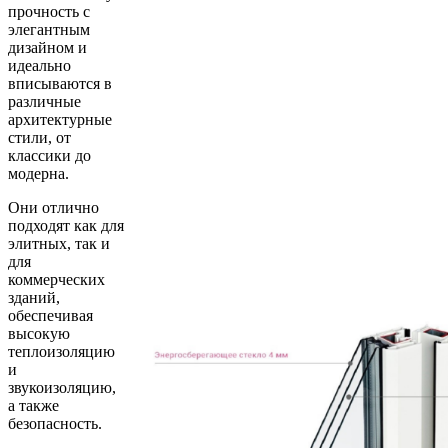
прочность с
элегантным
дизайном и
идеально
вписываются в
различные
архитектурные
стили, от
классики до
модерна.
Они отлично
подходят как для
элитных, так и
для
коммерческих
зданий,
обеспечивая
высокую
теплоизоляцию
и
звукоизоляцию,
а также
безопасность.