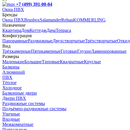
+7 (499) 391-00-04
Окна ПВХ
Бренды
Окна ПВХ
Brusbox
Salamander
Rehau
KOMMERLING
Назначение
Квартира
Дом
Коттедж
Дача
Терраса
Конфигурация
Панорамные
Раздвижные
Двухстворчатые
Трёхстворчатые
Откид
Вид
Трёхкамерные
Пятикамерные
Готовые
Глухие
Ламинированные
Размеры
Маленькие
Большие
Типовые
Квадратные
Круглые
Балконы
Алюминий
ПВХ
Тёплое
Холодное
Балконные двери
Двери ПВХ
Раздвижные системы
Подъёмно-раздвижные системы
Уличные
Входные
Межкомнатные
Портальные