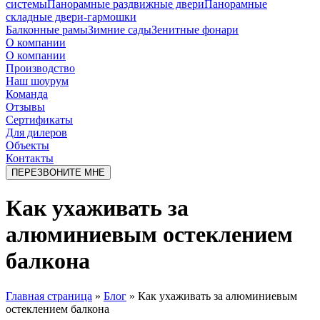
системы
Панорамные раздвижные двери
Панорамные
складные двери-гармошки
Балконные рамы
Зимние сады
Зенитные фонари
О компании
О компании
Производство
Наш шоурум
Команда
Отзывы
Сертификаты
Для дилеров
Объекты
Контакты
ПЕРЕЗВОНИТЕ МНЕ
Как ухаживать за
алюминиевым остеклением
балкона
Главная страница
»
Блог
»
Как ухаживать за алюминиевым
остеклением балкона