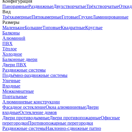
Конфигурация
Панорамные
Раздвижные
Двухстворчатые
Трёхстворчатые
Откид
Вид
Трёхкамерные
Пятикамерные
Готовые
Глухие
Ламинированные
Размеры
Маленькие
Большие
Типовые
Квадратные
Круглые
Балконы
Алюминий
ПВХ
Тёплое
Холодное
Балконные двери
Двери ПВХ
Раздвижные системы
Подъёмно-раздвижные системы
Уличные
Входные
Межкомнатные
Портальные
Алюминиевые конструкции
Фасадное остекление
Окна алюминиевые
Двери
входные
Остекление домов
Двери противодымные
Двери противопожарные
Офисные
перегородки
Противопожарные перегородки
Раздвижные системы
Наклонно-сдвижные патио