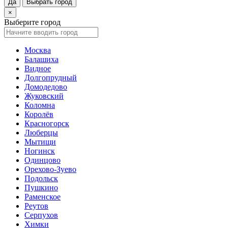
Да
Выбрать город
×
Выберите город
Москва
Балашиха
Видное
Долгопрудный
Домодедово
Жуковский
Коломна
Королёв
Красногорск
Люберцы
Мытищи
Ногинск
Одинцово
Орехово-Зуево
Подольск
Пушкино
Раменское
Реутов
Серпухов
Химки