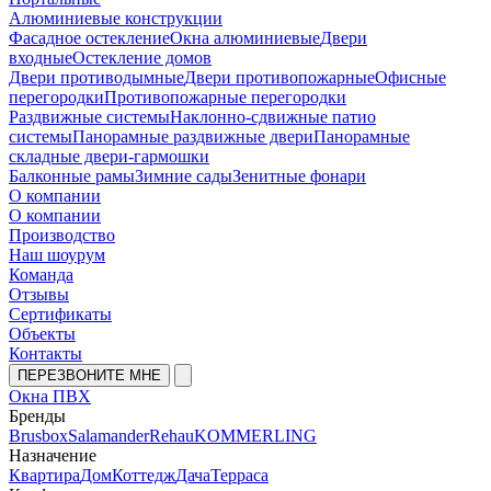
Алюминиевые конструкции
Фасадное остекление
Окна алюминиевые
Двери
входные
Остекление домов
Двери противодымные
Двери противопожарные
Офисные
перегородки
Противопожарные перегородки
Раздвижные системы
Наклонно-сдвижные патио
системы
Панорамные раздвижные двери
Панорамные
складные двери-гармошки
Балконные рамы
Зимние сады
Зенитные фонари
О компании
О компании
Производство
Наш шоурум
Команда
Отзывы
Сертификаты
Объекты
Контакты
ПЕРЕЗВОНИТЕ МНЕ
Окна ПВХ
Бренды
Brusbox
Salamander
Rehau
KOMMERLING
Назначение
Квартира
Дом
Коттедж
Дача
Терраса