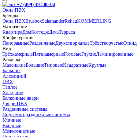
+7 (499) 391-00-04
Окна ПВХ
Бренды
Окна ПВХ
Brusbox
Salamander
Rehau
KOMMERLING
Назначение
Квартира
Дом
Коттедж
Дача
Терраса
Конфигурация
Панорамные
Раздвижные
Двухстворчатые
Трёхстворчатые
Откид
Вид
Трёхкамерные
Пятикамерные
Готовые
Глухие
Ламинированные
Размеры
Маленькие
Большие
Типовые
Квадратные
Круглые
Балконы
Алюминий
ПВХ
Тёплое
Холодное
Балконные двери
Двери ПВХ
Раздвижные системы
Подъёмно-раздвижные системы
Уличные
Входные
Межкомнатные
Портальные