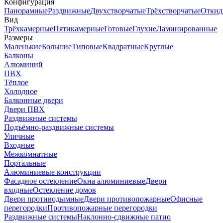
Конфигурация
Панорамные
Раздвижные
Двухстворчатые
Трёхстворчатые
Откид
Вид
Трёхкамерные
Пятикамерные
Готовые
Глухие
Ламинированные
Размеры
Маленькие
Большие
Типовые
Квадратные
Круглые
Балконы
Алюминий
ПВХ
Тёплое
Холодное
Балконные двери
Двери ПВХ
Раздвижные системы
Подъёмно-раздвижные системы
Уличные
Входные
Межкомнатные
Портальные
Алюминиевые конструкции
Фасадное остекление
Окна алюминиевые
Двери
входные
Остекление домов
Двери противодымные
Двери противопожарные
Офисные
перегородки
Противопожарные перегородки
Раздвижные системы
Наклонно-сдвижные патио