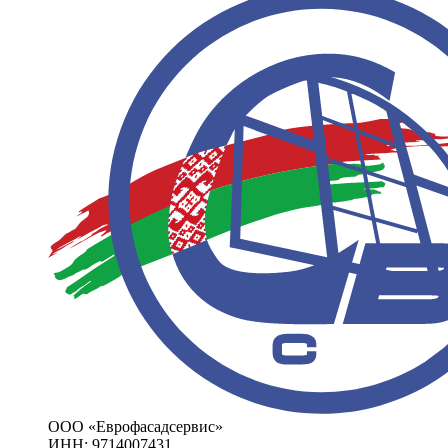
ООО «Еврофасадсервис»
ИНН: 9714007431