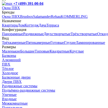
+7 (499) 391-00-04
Окна ПВХ
Бренды
Окна ПВХ
Brusbox
Salamander
Rehau
KOMMERLING
Назначение
Квартира
Дом
Коттедж
Дача
Терраса
Конфигурация
Панорамные
Раздвижные
Двухстворчатые
Трёхстворчатые
Откид
Вид
Трёхкамерные
Пятикамерные
Готовые
Глухие
Ламинированные
Размеры
Маленькие
Большие
Типовые
Квадратные
Круглые
Балконы
Алюминий
ПВХ
Тёплое
Холодное
Балконные двери
Двери ПВХ
Раздвижные системы
Подъёмно-раздвижные системы
Уличные
Входные
Межкомнатные
Портальные