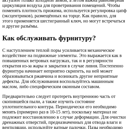
актуален только холодной зимой, а летом важна равномерная
циркуляция воздуха для проветривания помещений. Чтобы
поменять плотность прижима, используется регулировка цапф
(эксцентриков), размещённых на торце. Как правило, для
этого применяется шестигранный ключ, но могут встречаться
и другие разъёмы.
Как обслуживать фурнитуру?
С наступлением теплой поры усиливается механическое
воздействие на подвижные элементы. Это выражается как в
повышенных ветровых нагрузках, так и в регулярности
открытия из-за жары и закрытия в случае ливня. Постепенно
фурнитура начинает неприятно скрипеть, на ней может
образовываться ржавчина и возникать другие неприятные
дефекты. Для обслуживания воспользуйтесь машинным
маслом, либо специфическим оконным составом.
Предварительно следует протереть внутреннюю часть от
скопившейся пыли, а также изучить состояние
уплотнительного контура. Периодически его необходимо
менять (примерно раз в 10-15 лет), поскольку материал не
подлежит восстановлению в случае деформации. Для очистки
дренажных отверстий, предназначенных для отвода влаги и
вентиляции, используйте ватные палочки. Пазы необходимо