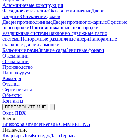
Алюминиевые конструкции
Фасадное остекление
Окна алюминиевые
Двери
входные
Остекление домов
Двери противодымные
Двери противопожарные
Офисные
перегородки
Противопожарные перегородки
Раздвижные системы
Наклонно-сдвижные патио
системы
Панорамные раздвижные двери
Панорамные
складные двери-гармошки
Балконные рамы
Зимние сады
Зенитные фонари
О компании
О компании
Производство
Наш шоурум
Команда
Отзывы
Сертификаты
Объекты
Контакты
ПЕРЕЗВОНИТЕ МНЕ
Окна ПВХ
Бренды
Brusbox
Salamander
Rehau
KOMMERLING
Назначение
Квартира
Дом
Коттедж
Дача
Терраса