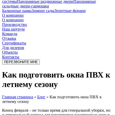
системы
Панорамные раздвижные двери
Панорамные
складные двери-гармошки
Балконные рамы
Зимние сады
Зенитные фонари
О компании
О компании
Производство
Наш шоурум
Команда
Отзывы
Сертификаты
Для дилеров
Объекты
Контакты
ПЕРЕЗВОНИТЕ МНЕ
Как подготовить окна ПВХ к
летнему сезону
Главная страница
»
Блог
»
Как подготовить окна ПВХ к
летнему сезону
Конец февраля – не только время для генеральной уборки, но
и оптимальный период для регулировки пластиковых окон в