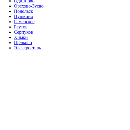
Одинцово
Орехово-Зуево
Подольск
Пушкино
Раменское
Реутов
Серпухов
Химки
Щёлково
Электросталь