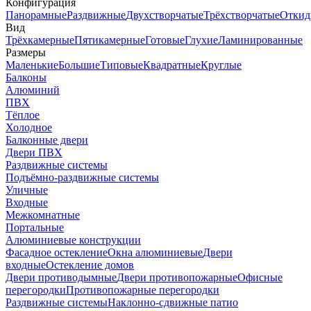
Конфигурация
Панорамные
Раздвижные
Двухстворчатые
Трёхстворчатые
Откид
Вид
Трёхкамерные
Пятикамерные
Готовые
Глухие
Ламинированные
Размеры
Маленькие
Большие
Типовые
Квадратные
Круглые
Балконы
Алюминий
ПВХ
Тёплое
Холодное
Балконные двери
Двери ПВХ
Раздвижные системы
Подъёмно-раздвижные системы
Уличные
Входные
Межкомнатные
Портальные
Алюминиевые конструкции
Фасадное остекление
Окна алюминиевые
Двери
входные
Остекление домов
Двери противодымные
Двери противопожарные
Офисные
перегородки
Противопожарные перегородки
Раздвижные системы
Наклонно-сдвижные патио