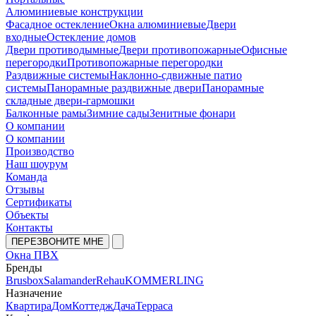
Алюминиевые конструкции
Фасадное остекление
Окна алюминиевые
Двери
входные
Остекление домов
Двери противодымные
Двери противопожарные
Офисные
перегородки
Противопожарные перегородки
Раздвижные системы
Наклонно-сдвижные патио
системы
Панорамные раздвижные двери
Панорамные
складные двери-гармошки
Балконные рамы
Зимние сады
Зенитные фонари
О компании
О компании
Производство
Наш шоурум
Команда
Отзывы
Сертификаты
Объекты
Контакты
ПЕРЕЗВОНИТЕ МНЕ
Окна ПВХ
Бренды
Brusbox
Salamander
Rehau
KOMMERLING
Назначение
Квартира
Дом
Коттедж
Дача
Терраса