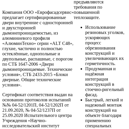
предъявляются
требования по
Компания ООО «Еврофасадсервис»
повышенной
предлагает сертифицированные
теплозащите.
двери внутренние с односторонней
Использование
и двухсторонней
резиновых уголков,
дымонепроницаемостью, из
ускоряющих
алюминиевого профиля
процесс
«АлюминТехно» серии «ALT С48»,
обрезинивания
глухие, частично и полностью
конструкций и
остеклённые, однопольные и
увеличивающих их
двупольные, распашные, с порогом
герметичность.
по СТБ 1647-2006 «Двери
Продуманная и
дымонепроницаемые. Технические
надёжная
условия», СТБ 2433-2015 «Блоки
интеграция
дверные. Общие технические
конструкций в
условия».
стоечно-ригельный
Сертификат соответствия выдан на
фасад.
основании протоколов испытаний
Быстрый, легкий и
№№ 04-52/1201П, 04-52/1202П от
надежный монтаж
21.09.2020, № 04-52/1237П от
конструкций на
25.09.2020 Испытательного центра
объекте благодаря
Учреждения «Научно-
применению
исследовательский институт
специальных