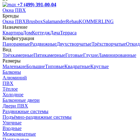
+7 (499) 391-00-04
Окна ПВХ
Бренды
Окна ПВХ
Brusbox
Salamander
Rehau
KOMMERLING
Назначение
Квартира
Дом
Коттедж
Дача
Терраса
Конфигурация
Панорамные
Раздвижные
Двухстворчатые
Трёхстворчатые
Откид
Вид
Трёхкамерные
Пятикамерные
Готовые
Глухие
Ламинированные
Размеры
Маленькие
Большие
Типовые
Квадратные
Круглые
Балконы
Алюминий
ПВХ
Тёплое
Холодное
Балконные двери
Двери ПВХ
Раздвижные системы
Подъёмно-раздвижные системы
Уличные
Входные
Межкомнатные
Портальные