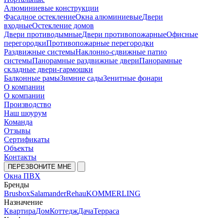
Алюминиевые конструкции
Фасадное остекление
Окна алюминиевые
Двери
входные
Остекление домов
Двери противодымные
Двери противопожарные
Офисные
перегородки
Противопожарные перегородки
Раздвижные системы
Наклонно-сдвижные патио
системы
Панорамные раздвижные двери
Панорамные
складные двери-гармошки
Балконные рамы
Зимние сады
Зенитные фонари
О компании
О компании
Производство
Наш шоурум
Команда
Отзывы
Сертификаты
Объекты
Контакты
ПЕРЕЗВОНИТЕ МНЕ
Окна ПВХ
Бренды
Brusbox
Salamander
Rehau
KOMMERLING
Назначение
Квартира
Дом
Коттедж
Дача
Терраса