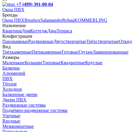
+7 (499) 391-00-04
Окна ПВХ
Бренды
Окна ПВХ
Brusbox
Salamander
Rehau
KOMMERLING
Назначение
Квартира
Дом
Коттедж
Дача
Терраса
Конфигурация
Панорамные
Раздвижные
Двухстворчатые
Трёхстворчатые
Откид
Вид
Трёхкамерные
Пятикамерные
Готовые
Глухие
Ламинированные
Размеры
Маленькие
Большие
Типовые
Квадратные
Круглые
Балконы
Алюминий
ПВХ
Тёплое
Холодное
Балконные двери
Двери ПВХ
Раздвижные системы
Подъёмно-раздвижные системы
Уличные
Входные
Межкомнатные
Портальные