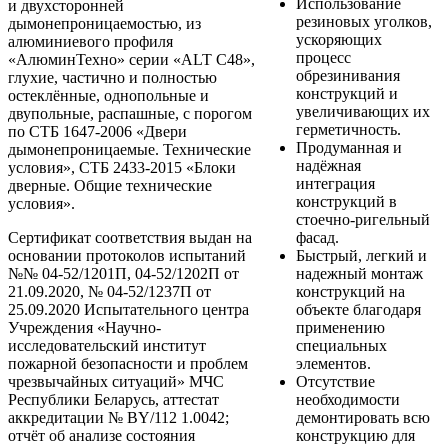
Использование
и двухсторонней
резиновых уголков,
дымонепроницаемостью, из
ускоряющих
алюминиевого профиля
процесс
«АлюминТехно» серии «ALT С48»,
обрезинивания
глухие, частично и полностью
конструкций и
остеклённые, однопольные и
увеличивающих их
двупольные, распашные, с порогом
герметичность.
по СТБ 1647-2006 «Двери
Продуманная и
дымонепроницаемые. Технические
надёжная
условия», СТБ 2433-2015 «Блоки
интеграция
дверные. Общие технические
конструкций в
условия».
стоечно-ригельный
Сертификат соответствия выдан на
фасад.
основании протоколов испытаний
Быстрый, легкий и
№№ 04-52/1201П, 04-52/1202П от
надежный монтаж
21.09.2020, № 04-52/1237П от
конструкций на
25.09.2020 Испытательного центра
объекте благодаря
Учреждения «Научно-
применению
исследовательский институт
специальных
пожарной безопасности и проблем
элементов.
чрезвычайных ситуаций» МЧС
Отсутствие
Республики Беларусь, аттестат
необходимости
аккредитации № BY/112 1.0042;
демонтировать всю
отчёт об анализе состояния
конструкцию для