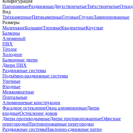
Конфигурация
Панорамные
Раздвижные
Двухстворчатые
Трёхстворчатые
Откид
Вид
Трёхкамерные
Пятикамерные
Готовые
Глухие
Ламинированные
Размеры
Маленькие
Большие
Типовые
Квадратные
Круглые
Балконы
Алюминий
ПВХ
Тёплое
Холодное
Балконные двери
Двери ПВХ
Раздвижные системы
Подъёмно-раздвижные системы
Уличные
Входные
Межкомнатные
Портальные
Алюминиевые конструкции
Фасадное остекление
Окна алюминиевые
Двери
входные
Остекление домов
Двери противодымные
Двери противопожарные
Офисные
перегородки
Противопожарные перегородки
Раздвижные системы
Наклонно-сдвижные патио