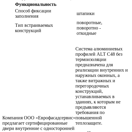
Функциональность
Способ фиксации
штапики
заполнения
поворотные,
Тип встраиваемых
поворотно -
конструкций
откидные
Система алюминиевых
профилей ALT C48 без
термоизоляции
предназначена для
реализации внутренних и
наружных оконных, а
также витражных и
перегородочных
конструкций,
устанавливаемых в
зданиях, к которым не
предъявляются
требования по
Компания ООО «Еврофасадсервис»
повышенной
предлагает сертифицированные
теплозащите.
двери внутренние с односторонней