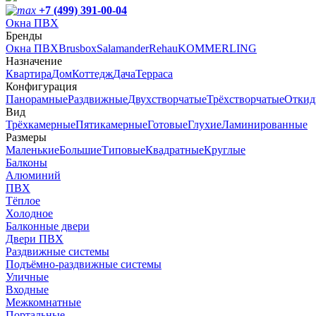
+7 (499) 391-00-04
Окна ПВХ
Бренды
Окна ПВХ
Brusbox
Salamander
Rehau
KOMMERLING
Назначение
Квартира
Дом
Коттедж
Дача
Терраса
Конфигурация
Панорамные
Раздвижные
Двухстворчатые
Трёхстворчатые
Откид
Вид
Трёхкамерные
Пятикамерные
Готовые
Глухие
Ламинированные
Размеры
Маленькие
Большие
Типовые
Квадратные
Круглые
Балконы
Алюминий
ПВХ
Тёплое
Холодное
Балконные двери
Двери ПВХ
Раздвижные системы
Подъёмно-раздвижные системы
Уличные
Входные
Межкомнатные
Портальные