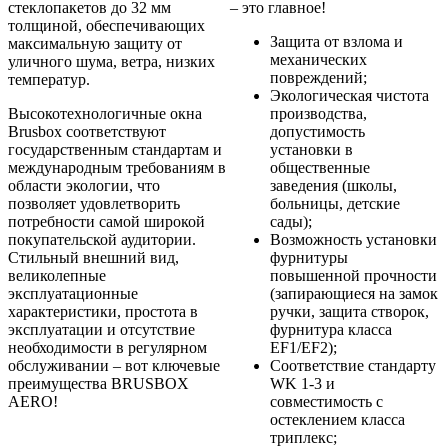
стеклопакетов до 32 мм
– это главное!
толщиной, обеспечивающих
Защита от взлома и
максимальную защиту от
механических
уличного шума, ветра, низких
повреждений;
температур.
Экологическая чистота
Высокотехнологичные окна
производства,
Brusbox соответствуют
допустимость
государственным стандартам и
установки в
международным требованиям в
общественные
области экологии, что
заведения (школы,
позволяет удовлетворить
больницы, детские
потребности самой широкой
сады);
покупательской аудитории.
Возможность установки
Стильный внешний вид,
фурнитуры
великолепные
повышенной прочности
эксплуатационные
(запирающиеся на замок
характеристики, простота в
ручки, защита створок,
эксплуатации и отсутствие
фурнитура класса
необходимости в регулярном
EF1/EF2);
обслуживании – вот ключевые
Соответствие стандарту
преимущества BRUSBOX
WK 1-3 и
AERO!
совместимость с
остеклением класса
триплекс;