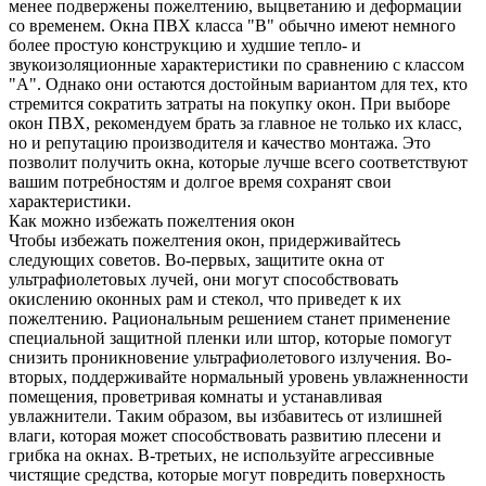
менее подвержены пожелтению, выцветанию и деформации
со временем. Окна ПВХ класса "В" обычно имеют немного
более простую конструкцию и худшие тепло- и
звукоизоляционные характеристики по сравнению с классом
"А". Однако они остаются достойным вариантом для тех, кто
стремится сократить затраты на покупку окон. При выборе
окон ПВХ, рекомендуем брать за главное не только их класс,
но и репутацию производителя и качество монтажа. Это
позволит получить окна, которые лучше всего соответствуют
вашим потребностям и долгое время сохранят свои
характеристики.
Как можно избежать пожелтения окон
Чтобы избежать пожелтения окон, придерживайтесь
следующих советов. Во-первых, защитите окна от
ультрафиолетовых лучей, они могут способствовать
окислению оконных рам и стекол, что приведет к их
пожелтению. Рациональным решением станет применение
специальной защитной пленки или штор, которые помогут
снизить проникновение ультрафиолетового излучения. Во-
вторых, поддерживайте нормальный уровень увлажненности
помещения, проветривая комнаты и устанавливая
увлажнители. Таким образом, вы избавитесь от излишней
влаги, которая может способствовать развитию плесени и
грибка на окнах. В-третьих, не используйте агрессивные
чистящие средства, которые могут повредить поверхность