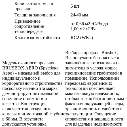
Количество камер в
5 шт
профиле
Толщина заполнения
24-40 мм
Приведенное
от 0,66 м2 ◦С/Вт до
сопротивление
1,00 м2 ◦С/Вт
теплопередаче
Класс взломостойкости
RC2 (WK2)
Выбирая профиль Brusbox,
Вы получаете безопасные и
Модель оконного профиля
защищённые от взлома окна,
BRUSBOX AERO (Брусбокс
значительно усложняющее
Аэро) – идеальный выбор для
проникновение грабителей в
индивидуального и
помещение. Использование
корпоративного строительства,
передовых европейских
поскольку именно эта марка
технологий обеспечивает
демонстрирует оптимальное
максимальную надёжность,
сочетание стоимости и
стойкость к неблагоприятным
качества. Конструкция
факторам окружающей среды,
включает три воздушные
эргономичность и удобство в
камеры при монтажной глубине
эксплуатации. Ощущение
в 60 мм. В результате
спокойствия и защищённости
допускается установка
для владельца недвижимости