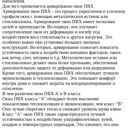
напыления.
Для чего применяется армирование окон ПВХ
Армирование окон ПВХ - это процесс укрепления и усиления
профиля окна с помощью металлических вставок или
стекловолокна. Армирование окон ПВХ имеет несколько
целей и преимуществ. Во-первых, оно улучшает
сопротивление окон их деформации и изгибу под
воздействием веса стеклопакета и других нагрузок. Это
особенно важно при установке больших оконных
конструкций. Во-вторых, армирование помогает повысить
устойчивость окон к воздействию внешних факторов, таких
как ветер, снег, штормы и т.д. Металлические вставки или
стекловолокно делают окна более прочными, обеспечивая
дополнительную защиту от деформации или разрушения.
Кроме того, армирование окон ПВХ обеспечивает лучшую
звукоизоляцию и теплоизоляцию. Это повышает комфорт
внутри дома и снижает затраты на кондиционирование и
отопление.
В чем различия окна ПВХ А и В класса
Окна ПВХ класса "А" обладают более высокими
показателями теплоизоляции и звукоизоляции, чем класс "В".
Они лучше сберегают тепло и снижают уровень шума извне.
Класс "А" окон ПВХ также характеризуется лучшей
устойчивостью к воздействию ультрафиолетовых лучей,
осадков и температурных перепадов. Это означает, что они