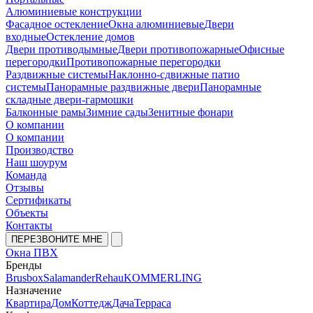
Алюминиевые конструкции
Фасадное остекление
Окна алюминиевые
Двери
входные
Остекление домов
Двери противодымные
Двери противопожарные
Офисные
перегородки
Противопожарные перегородки
Раздвижные системы
Наклонно-сдвижные патио
системы
Панорамные раздвижные двери
Панорамные
складные двери-гармошки
Балконные рамы
Зимние сады
Зенитные фонари
О компании
О компании
Производство
Наш шоурум
Команда
Отзывы
Сертификаты
Объекты
Контакты
ПЕРЕЗВОНИТЕ МНЕ
Окна ПВХ
Бренды
Brusbox
Salamander
Rehau
KOMMERLING
Назначение
Квартира
Дом
Коттедж
Дача
Терраса