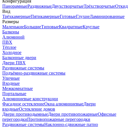
Конфигурация
Панорамные
Раздвижные
Двухстворчатые
Трёхстворчатые
Откид
Вид
Трёхкамерные
Пятикамерные
Готовые
Глухие
Ламинированные
Размеры
Маленькие
Большие
Типовые
Квадратные
Круглые
Балконы
Алюминий
ПВХ
Тёплое
Холодное
Балконные двери
Двери ПВХ
Раздвижные системы
Подъёмно-раздвижные системы
Уличные
Входные
Межкомнатные
Портальные
Алюминиевые конструкции
Фасадное остекление
Окна алюминиевые
Двери
входные
Остекление домов
Двери противодымные
Двери противопожарные
Офисные
перегородки
Противопожарные перегородки
Раздвижные системы
Наклонно-сдвижные патио