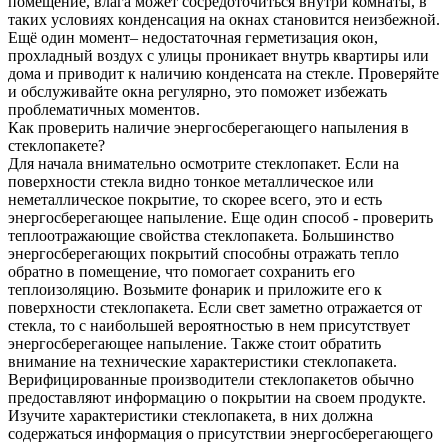
помещение, влага может сосредоточиться внутри комнаты, в
таких условиях конденсация на окнах становится неизбежной.
Ещё один момент– недостаточная герметизация окон,
прохладный воздух с улицы проникает внутрь квартиры или
дома и приводит к наличию конденсата на стекле. Проверяйте
и обслуживайте окна регулярно, это поможет избежать
проблематичных моментов.
Как проверить наличие энергосберегающего напыления в
стеклопакете?
Для начала внимательно осмотрите стеклопакет. Если на
поверхности стекла видно тонкое металлическое или
неметаллическое покрытие, то скорее всего, это и есть
энергосберегающее напыление. Еще один способ - проверить
теплоотражающие свойства стеклопакета. Большинство
энергосберегающих покрытий способны отражать тепло
обратно в помещение, что помогает сохранить его
теплоизоляцию. Возьмите фонарик и приложите его к
поверхности стеклопакета. Если свет заметно отражается от
стекла, то с наибольшей вероятностью в нем присутствует
энергосберегающее напыление. Также стоит обратить
внимание на технические характеристики стеклопакета.
Верифицированные производители стеклопакетов обычно
предоставляют информацию о покрытии на своем продукте.
Изучите характеристики стеклопакета, в них должна
содержаться информация о присутствии энергосберегающего