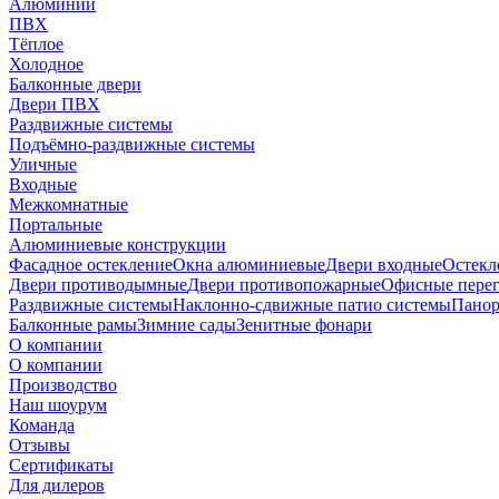
Алюминий
ПВХ
Тёплое
Холодное
Балконные двери
Двери ПВХ
Раздвижные системы
Подъёмно-раздвижные системы
Уличные
Входные
Межкомнатные
Портальные
Алюминиевые конструкции
Фасадное остекление
Окна алюминиевые
Двери входные
Остекл
Двери противодымные
Двери противопожарные
Офисные пере
Раздвижные системы
Наклонно-сдвижные патио системы
Панор
Балконные рамы
Зимние сады
Зенитные фонари
О компании
О компании
Производство
Наш шоурум
Команда
Отзывы
Сертификаты
Для дилеров