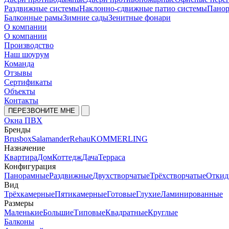
Раздвижные системы
Наклонно-сдвижные патио системы
Панор
Балконные рамы
Зимние сады
Зенитные фонари
О компании
О компании
Производство
Наш шоурум
Команда
Отзывы
Сертификаты
Объекты
Контакты
ПЕРЕЗВОНИТЕ МНЕ
Окна ПВХ
Бренды
Brusbox
Salamander
Rehau
KOMMERLING
Назначение
Квартира
Дом
Коттедж
Дача
Терраса
Конфигурация
Панорамные
Раздвижные
Двухстворчатые
Трёхстворчатые
Откид
Вид
Трёхкамерные
Пятикамерные
Готовые
Глухие
Ламинированные
Размеры
Маленькие
Большие
Типовые
Квадратные
Круглые
Балконы