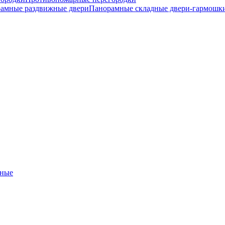
амные раздвижные двери
Панорамные складные двери-гармошк
ные