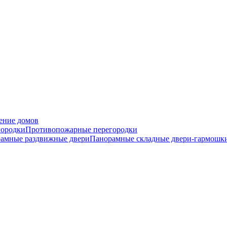
ение домов
городки
Противопожарные перегородки
амные раздвижные двери
Панорамные складные двери-гармошк