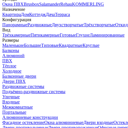
Окна ПВХ
Brusbox
Salamander
Rehau
KOMMERLING
Назначение
Квартира
Дом
Коттедж
Дача
Терраса
Конфигурация
Панорамные
Раздвижные
Двухстворчатые
Трёхстворчатые
Откид
Вид
Трёхкамерные
Пятикамерные
Готовые
Глухие
Ламинированные
Размеры
Маленькие
Большие
Типовые
Квадратные
Круглые
Балконы
Алюминий
ПВХ
Тёплое
Холодное
Балконные двери
Двери ПВХ
Раздвижные системы
Подъёмно-раздвижные системы
Уличные
Входные
Межкомнатные
Портальные
Алюминиевые конструкции
Фасадное остекление
Окна алюминиевые
Двери входные
Остекл
Двери противодымные
Двери противопожарные
Офисные пере