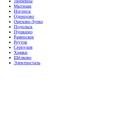
Люберцы
Мытищи
Ногинск
Одинцово
Орехово-Зуево
Подольск
Пушкино
Раменское
Реутов
Серпухов
Химки
Щёлково
Электросталь