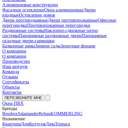
Алюминиевые конструкции
Фасадное остекление
Окна алюминиевые
Двери
входные
Остекление домов
Двери противодымные
Двери противопожарные
Офисные
перегородки
Противопожарные перегородки
Раздвижные системы
Наклонно-сдвижные патио
системы
Панорамные раздвижные двери
Панорамные
складные двери-гармошки
Балконные рамы
Зимние сады
Зенитные фонари
О компании
О компании
Производство
Наш шоурум
Команда
Отзывы
Сертификаты
Объекты
Контакты
ПЕРЕЗВОНИТЕ МНЕ
Окна ПВХ
Бренды
Brusbox
Salamander
Rehau
KOMMERLING
Назначение
Квартира
Дом
Коттедж
Дача
Терраса