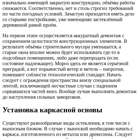
изначально имеющей закрытую конструкцию, объёмы работы
снижаются. Соответственно, нет и столь строгих требований
по части погодных условий. Зачастую приходится иметь дело
со старыми постройками, уже имеющими застеклённый
деревянной рамой проём.
На первом этапе осуществляется аккуратный демонтаж с
сохранением целостности конструкционных элементов. В
результате объёмы строительного мусора уменьшатся, а
старые окна вполне можно будет использовать где-то в
подсобных помещениях, либо даже перепродать (если
состояние надлежащее). Мороз здесь не является серьёзной
преградой, а вот порывистый ветер и метель – напротив,
помешают соблюсти технологический стандарт. Начать
следует с ограждения пространства внизу специальной
лентой, исключающей несчастные случаи с падением
сорвавшихся частей вниз. Вообще лучше выполнять демонтаж
до наступления сильных заморозков.
Установка каркасной основы
Существуют разнообразные виды остекления, в том числе с
выносным блоком. В случае с выноской необходимо начать с
каркаса, изготовленного из металла или древесины. Следует