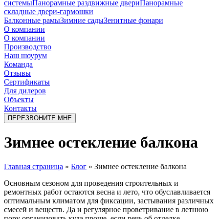
системы
Панорамные раздвижные двери
Панорамные
складные двери-гармошки
Балконные рамы
Зимние сады
Зенитные фонари
О компании
О компании
Производство
Наш шоурум
Команда
Отзывы
Сертификаты
Для дилеров
Объекты
Контакты
ПЕРЕЗВОНИТЕ МНЕ
Зимнее остекление балкона
Главная страница
»
Блог
»
Зимнее остекление балкона
Основным сезоном для проведения строительных и
ремонтных работ остаются весна и лето, что обуславливается
оптимальным климатом для фиксации, застывания различных
смесей и веществ. Да и регулярное проветривание в летнюю
пору организовать куда проще, если речь об отделке