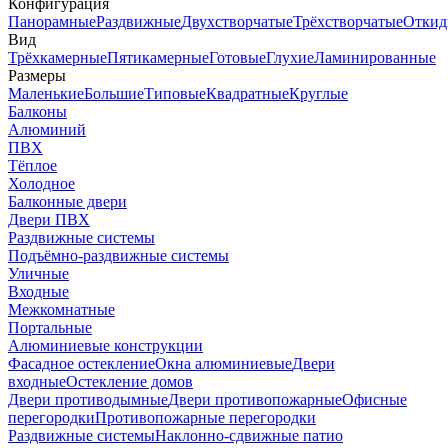
Конфигурация
Панорамные
Раздвижные
Двухстворчатые
Трёхстворчатые
Откид
Вид
Трёхкамерные
Пятикамерные
Готовые
Глухие
Ламинированные
Размеры
Маленькие
Большие
Типовые
Квадратные
Круглые
Балконы
Алюминий
ПВХ
Тёплое
Холодное
Балконные двери
Двери ПВХ
Раздвижные системы
Подъёмно-раздвижные системы
Уличные
Входные
Межкомнатные
Портальные
Алюминиевые конструкции
Фасадное остекление
Окна алюминиевые
Двери
входные
Остекление домов
Двери противодымные
Двери противопожарные
Офисные
перегородки
Противопожарные перегородки
Раздвижные системы
Наклонно-сдвижные патио