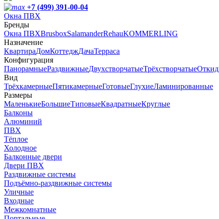
+7 (499) 391-00-04
Окна ПВХ
Бренды
Окна ПВХ
Brusbox
Salamander
Rehau
KOMMERLING
Назначение
Квартира
Дом
Коттедж
Дача
Терраса
Конфигурация
Панорамные
Раздвижные
Двухстворчатые
Трёхстворчатые
Откид
Вид
Трёхкамерные
Пятикамерные
Готовые
Глухие
Ламинированные
Размеры
Маленькие
Большие
Типовые
Квадратные
Круглые
Балконы
Алюминий
ПВХ
Тёплое
Холодное
Балконные двери
Двери ПВХ
Раздвижные системы
Подъёмно-раздвижные системы
Уличные
Входные
Межкомнатные
Портальные