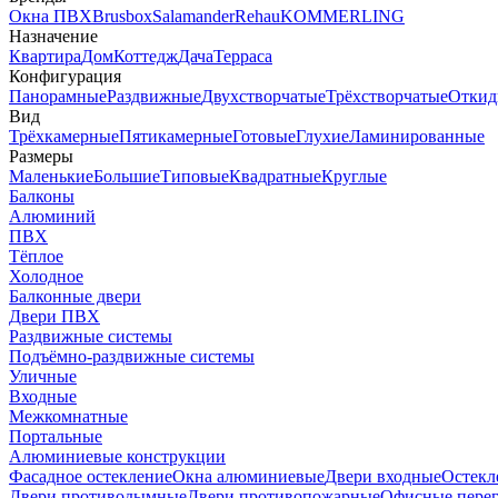
Окна ПВХ
Brusbox
Salamander
Rehau
KOMMERLING
Назначение
Квартира
Дом
Коттедж
Дача
Терраса
Конфигурация
Панорамные
Раздвижные
Двухстворчатые
Трёхстворчатые
Откид
Вид
Трёхкамерные
Пятикамерные
Готовые
Глухие
Ламинированные
Размеры
Маленькие
Большие
Типовые
Квадратные
Круглые
Балконы
Алюминий
ПВХ
Тёплое
Холодное
Балконные двери
Двери ПВХ
Раздвижные системы
Подъёмно-раздвижные системы
Уличные
Входные
Межкомнатные
Портальные
Алюминиевые конструкции
Фасадное остекление
Окна алюминиевые
Двери входные
Остекл
Двери противодымные
Двери противопожарные
Офисные пере