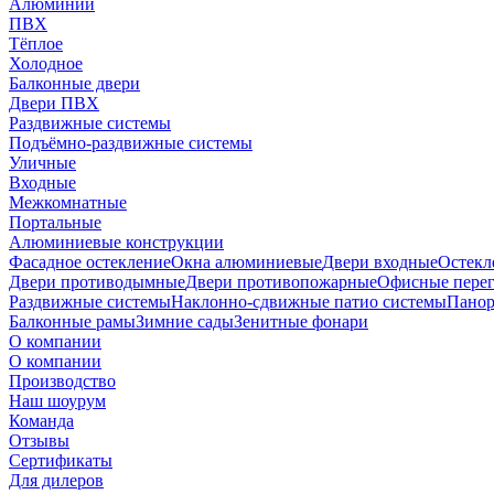
Алюминий
ПВХ
Тёплое
Холодное
Балконные двери
Двери ПВХ
Раздвижные системы
Подъёмно-раздвижные системы
Уличные
Входные
Межкомнатные
Портальные
Алюминиевые конструкции
Фасадное остекление
Окна алюминиевые
Двери входные
Остекл
Двери противодымные
Двери противопожарные
Офисные пере
Раздвижные системы
Наклонно-сдвижные патио системы
Панор
Балконные рамы
Зимние сады
Зенитные фонари
О компании
О компании
Производство
Наш шоурум
Команда
Отзывы
Сертификаты
Для дилеров