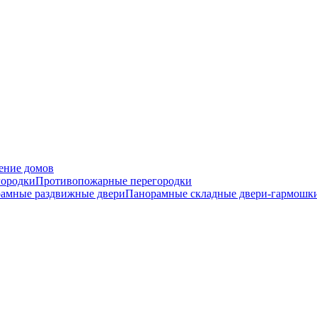
ение домов
городки
Противопожарные перегородки
амные раздвижные двери
Панорамные складные двери-гармошк