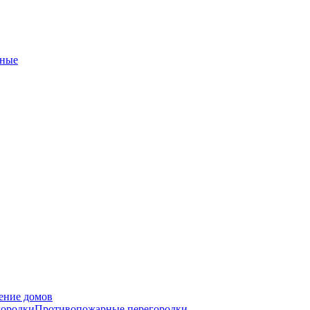
ные
ение домов
городки
Противопожарные перегородки