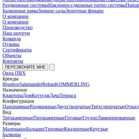
Раздвижные системы
Наклонно-сдвижные патио системы
Панор
Балконные рамы
Зимние сады
Зенитные фонари
О компании
О компании
Производство
Наш шоурум
Команда
Отзывы
Сертификаты
Объекты
Контакты
ПЕРЕЗВОНИТЕ МНЕ
Окна ПВХ
Бренды
Brusbox
Salamander
Rehau
KOMMERLING
Назначение
Квартира
Дом
Коттедж
Дача
Терраса
Конфигурация
Панорамные
Раздвижные
Двухстворчатые
Трёхстворчатые
Откид
Вид
Трёхкамерные
Пятикамерные
Готовые
Глухие
Ламинированные
Размеры
Маленькие
Большие
Типовые
Квадратные
Круглые
Балконы