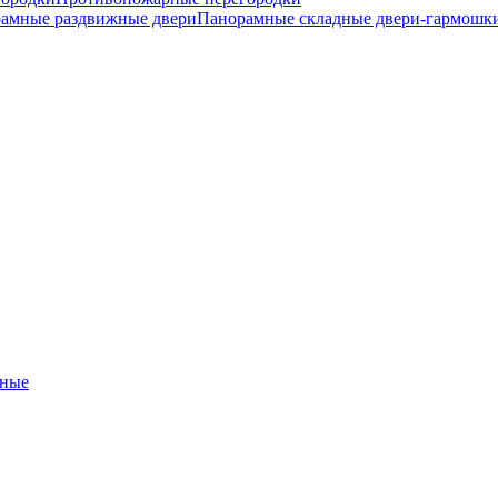
амные раздвижные двери
Панорамные складные двери-гармошк
ные