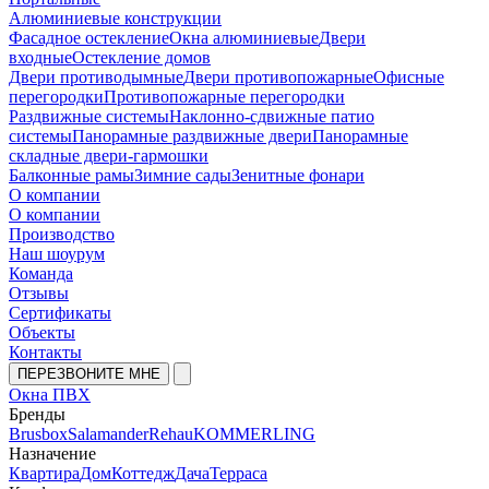
Алюминиевые конструкции
Фасадное остекление
Окна алюминиевые
Двери
входные
Остекление домов
Двери противодымные
Двери противопожарные
Офисные
перегородки
Противопожарные перегородки
Раздвижные системы
Наклонно-сдвижные патио
системы
Панорамные раздвижные двери
Панорамные
складные двери-гармошки
Балконные рамы
Зимние сады
Зенитные фонари
О компании
О компании
Производство
Наш шоурум
Команда
Отзывы
Сертификаты
Объекты
Контакты
ПЕРЕЗВОНИТЕ МНЕ
Окна ПВХ
Бренды
Brusbox
Salamander
Rehau
KOMMERLING
Назначение
Квартира
Дом
Коттедж
Дача
Терраса