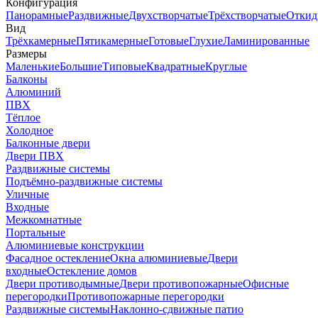
Конфигурация
Панорамные
Раздвижные
Двухстворчатые
Трёхстворчатые
Откид
Вид
Трёхкамерные
Пятикамерные
Готовые
Глухие
Ламинированные
Размеры
Маленькие
Большие
Типовые
Квадратные
Круглые
Балконы
Алюминий
ПВХ
Тёплое
Холодное
Балконные двери
Двери ПВХ
Раздвижные системы
Подъёмно-раздвижные системы
Уличные
Входные
Межкомнатные
Портальные
Алюминиевые конструкции
Фасадное остекление
Окна алюминиевые
Двери
входные
Остекление домов
Двери противодымные
Двери противопожарные
Офисные
перегородки
Противопожарные перегородки
Раздвижные системы
Наклонно-сдвижные патио