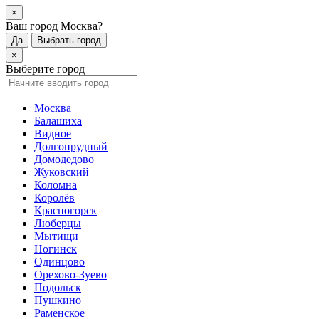
×
Ваш город Москва?
Да
Выбрать город
×
Выберите город
Москва
Балашиха
Видное
Долгопрудный
Домодедово
Жуковский
Коломна
Королёв
Красногорск
Люберцы
Мытищи
Ногинск
Одинцово
Орехово-Зуево
Подольск
Пушкино
Раменское