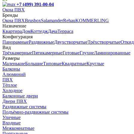
+7 (499) 391-00-04
Окна ПВХ
Бренды
Окна ПВХ
Brusbox
Salamander
Rehau
KOMMERLING
Назначение
Квартира
Дом
Коттедж
Дача
Терраса
Конфигурация
Панорамные
Раздвижные
Двухстворчатые
Трёхстворчатые
Откид
Вид
Трёхкамерные
Пятикамерные
Готовые
Глухие
Ламинированные
Размеры
Маленькие
Большие
Типовые
Квадратные
Круглые
Балконы
Алюминий
ПВХ
Тёплое
Холодное
Балконные двери
Двери ПВХ
Раздвижные системы
Подъёмно-раздвижные системы
Уличные
Входные
Межкомнатные
Портальные