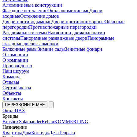
Алюминиевые конструкции
Фасадное остекление
Окна алюминиевые
Двери
входные
Остекление домов
Двери противодымные
Двери противопожарные
Офисные
перегородки
Противопожарные перегородки
Раздвижные системы
Наклонно-сдвижные патио
системы
Панорамные раздвижные двери
Панорамные
складные двери-гармошки
Балконные рамы
Зимние сады
Зенитные фонари
О компании
О компании
Производство
Наш шоурум
Команда
Отзывы
Сертификаты
Объекты
Контакты
ПЕРЕЗВОНИТЕ МНЕ
Окна ПВХ
Бренды
Brusbox
Salamander
Rehau
KOMMERLING
Назначение
Квартира
Дом
Коттедж
Дача
Терраса