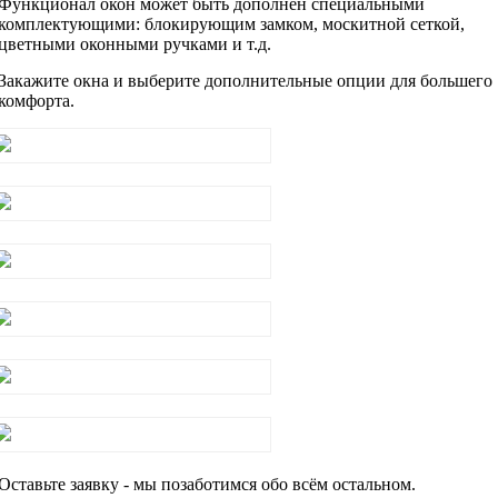
Функционал окон может быть дополнен специальными
комплектующими: блокирующим замком, москитной сеткой,
цветными оконными ручками и т.д.
Закажите окна и выберите дополнительные опции для большего
комфорта.
Блокирующий замок
Москитные сетки
Откосы на окна
Скрытая фурнитура для пластиковых окон
Цветные оконные ручки
Отливы
Оставьте заявку - мы позаботимся обо всём остальном.