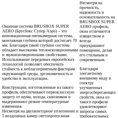
Несмотря на
прочность,
надежность и
основательность на
BRUSBOX SUPER
Оконная система BRUSBOX SUPER
AERO профиль,
AERO (Брусбокс Супер Аэро) – это
окна отличаются
инновационная пятикамерная система,
изяществом и
монтажная глубина которой достигает 70
всегда
мм. Благодаря такой глубине система
приукрашают
обладает высокими теплоизоляционными
помещение, делая
и звукоизоляционными свойствами.
его стильным и
Использование передовых европейских
современным.
технологий позволяет обеспечить
Благодаря
стойкость к неблагоприятным факторам
элегантному
окружающей среды, эргономичность и
внешнему виду и
удобство в эксплуатации.
спектру
Конструкции, изготовленные из такого
улучшенных
профиля, обеспечивают первоклассную
энергосберегающих
защиту от шума, холода, сквозняков и
свойств, окна из
выдерживают резкие температурные
такого профиля
изменения.
удовлетворяют
Несмотря на двухконтурное уплотнение и
запросы самых
5 воздушных камер светопропускная
требовательных