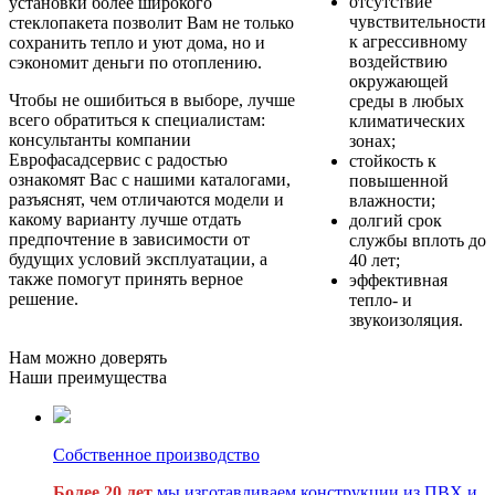
отсутствие
установки более широкого
чувствительности
стеклопакета позволит Вам не только
к агрессивному
сохранить тепло и уют дома, но и
воздействию
сэкономит деньги по отоплению.
окружающей
Чтобы не ошибиться в выборе, лучше
среды в любых
всего обратиться к специалистам:
климатических
консультанты компании
зонах;
Еврофасадсервис с радостью
стойкость к
ознакомят Вас с нашими каталогами,
повышенной
разъяснят, чем отличаются модели и
влажности;
какому варианту лучше отдать
долгий срок
предпочтение в зависимости от
службы вплоть до
будущих условий эксплуатации, а
40 лет;
также помогут принять верное
эффективная
решение.
тепло- и
звукоизоляция.
Нам можно доверять
Наши преимущества
Собственное производство
Более 20 лет
мы изготавливаем конструкции из ПВХ и