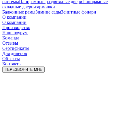
системы
Панорамные раздвижные двери
Панорамные
складные двери-гармошки
Балконные рамы
Зимние сады
Зенитные фонари
О компании
О компании
Производство
Наш шоурум
Команда
Отзывы
Сертификаты
Для дилеров
Объекты
Контакты
ПЕРЕЗВОНИТЕ МНЕ
Закажите окна не выходя из дома
со СКИДКОЙ 55%
Изготовим за 3 дня !
Выезд мастера на замеры бесплатно!