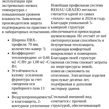
эксплуатации при
Новейшая профильная система
экстремально низких
REHAU GRAZIO негласно
температурах с
считается одной из самых
повышенным уровнем
«тихих» на рынке в 2024-м году.
влажности. Заявленная
Благодаря уникальной 5-
производителем защита
камерной структуре
подтверждена на практике и
обеспечивается превосходная
в лабораторных испытаниях.
шумоизоляция. Не отстаёт от неё
Ширина ПВХ-
светопропускная способность и
профиля: 70 мм,
безупречная теплозащита,
количество камер: 5;
создающая комфортный
Коэффициент
микроклимат в помещении.
теплопередачи: от 0,66
Благодаря своей структуре
м2 ◦С/Вт до 1,00 м2 ◦С/
оконная система снижает затраты
Вт;
на энергоресурсы зимой,
Устойчивость к
помогая сэкономить на
взлому: усиленная
отоплении. Элегантные изделия
фурнитура за счет
прослужат десятки лет,
смещения оси
подчёркивая и дополняя
приборного паза 13
экстерьер здания.
мм;
Стильный внешний вид
Воздухопроницаемость
сочетается с прочной
и влагозащита, 2-
структурой, обеспечивающей
контурное уплотнение