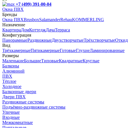
+7 (499) 391-00-04
Окна ПВХ
Бренды
Окна ПВХ
Brusbox
Salamander
Rehau
KOMMERLING
Назначение
Квартира
Дом
Коттедж
Дача
Терраса
Конфигурация
Панорамные
Раздвижные
Двухстворчатые
Трёхстворчатые
Откид
Вид
Трёхкамерные
Пятикамерные
Готовые
Глухие
Ламинированные
Размеры
Маленькие
Большие
Типовые
Квадратные
Круглые
Балконы
Алюминий
ПВХ
Тёплое
Холодное
Балконные двери
Двери ПВХ
Раздвижные системы
Подъёмно-раздвижные системы
Уличные
Входные
Межкомнатные
Портальные