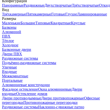
Конфигурация
Панорамные
Раздвижные
Двухстворчатые
Трёхстворчатые
Откид
Вид
Трёхкамерные
Пятикамерные
Готовые
Глухие
Ламинированные
Размеры
Маленькие
Большие
Типовые
Квадратные
Круглые
Балконы
Алюминий
ПВХ
Тёплое
Холодное
Балконные двери
Двери ПВХ
Раздвижные системы
Подъёмно-раздвижные системы
Уличные
Входные
Межкомнатные
Портальные
Алюминиевые конструкции
Фасадное остекление
Окна алюминиевые
Двери
входные
Остекление домов
Двери противодымные
Двери противопожарные
Офисные
перегородки
Противопожарные перегородки
Раздвижные системы
Наклонно-сдвижные патио