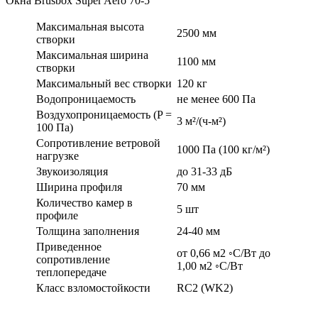
Окна Brusbox Super Aero 70-5
Максимальная высота
2500 мм
створки
Максимальная ширина
1100 мм
створки
Максимальный вес створки
120 кг
Водопроницаемость
не менее 600 Па
Воздухопроницаемость (P =
3 м²/(ч-м²)
100 Па)
Сопротивление ветровой
1000 Па (100 кг/м²)
нагрузке
Звукоизоляция
до 31-33 дБ
Ширина профиля
70 мм
Количество камер в
5 шт
профиле
Толщина заполнения
24-40 мм
Приведенное
от 0,66 м2 ◦С/Вт до
сопротивление
1,00 м2 ◦С/Вт
теплопередаче
Класс взломостойкости
RC2 (WK2)