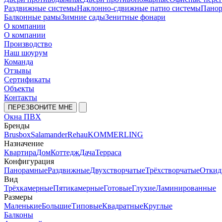
Раздвижные системы
Наклонно-сдвижные патио системы
Панор
Балконные рамы
Зимние сады
Зенитные фонари
О компании
О компании
Производство
Наш шоурум
Команда
Отзывы
Сертификаты
Объекты
Контакты
ПЕРЕЗВОНИТЕ МНЕ
Окна ПВХ
Бренды
Brusbox
Salamander
Rehau
KOMMERLING
Назначение
Квартира
Дом
Коттедж
Дача
Терраса
Конфигурация
Панорамные
Раздвижные
Двухстворчатые
Трёхстворчатые
Откид
Вид
Трёхкамерные
Пятикамерные
Готовые
Глухие
Ламинированные
Размеры
Маленькие
Большие
Типовые
Квадратные
Круглые
Балконы