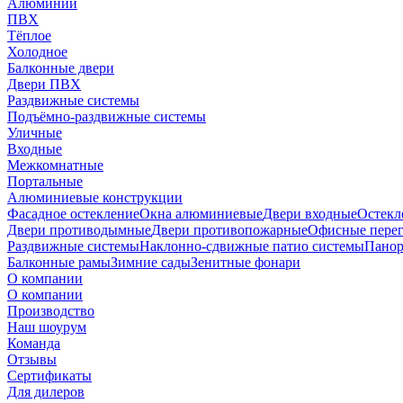
Алюминий
ПВХ
Тёплое
Холодное
Балконные двери
Двери ПВХ
Раздвижные системы
Подъёмно-раздвижные системы
Уличные
Входные
Межкомнатные
Портальные
Алюминиевые конструкции
Фасадное остекление
Окна алюминиевые
Двери входные
Остекл
Двери противодымные
Двери противопожарные
Офисные пере
Раздвижные системы
Наклонно-сдвижные патио системы
Панор
Балконные рамы
Зимние сады
Зенитные фонари
О компании
О компании
Производство
Наш шоурум
Команда
Отзывы
Сертификаты
Для дилеров