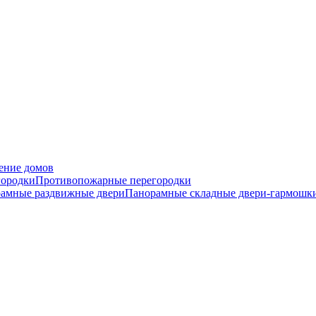
ение домов
городки
Противопожарные перегородки
амные раздвижные двери
Панорамные складные двери-гармошк