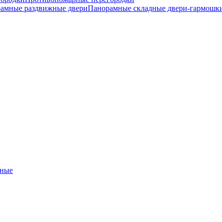
амные раздвижные двери
Панорамные складные двери-гармошк
ные