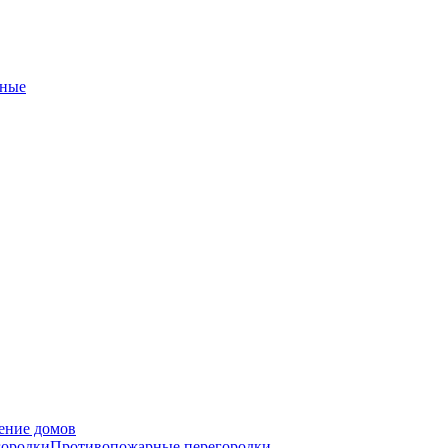
ные
ение домов
городки
Противопожарные перегородки