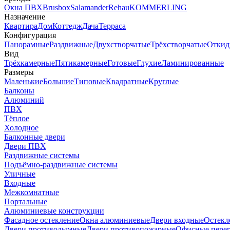
Окна ПВХ
Brusbox
Salamander
Rehau
KOMMERLING
Назначение
Квартира
Дом
Коттедж
Дача
Терраса
Конфигурация
Панорамные
Раздвижные
Двухстворчатые
Трёхстворчатые
Откид
Вид
Трёхкамерные
Пятикамерные
Готовые
Глухие
Ламинированные
Размеры
Маленькие
Большие
Типовые
Квадратные
Круглые
Балконы
Алюминий
ПВХ
Тёплое
Холодное
Балконные двери
Двери ПВХ
Раздвижные системы
Подъёмно-раздвижные системы
Уличные
Входные
Межкомнатные
Портальные
Алюминиевые конструкции
Фасадное остекление
Окна алюминиевые
Двери входные
Остекл
Двери противодымные
Двери противопожарные
Офисные пере