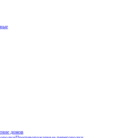
ные
ение домов
городки
Противопожарные перегородки