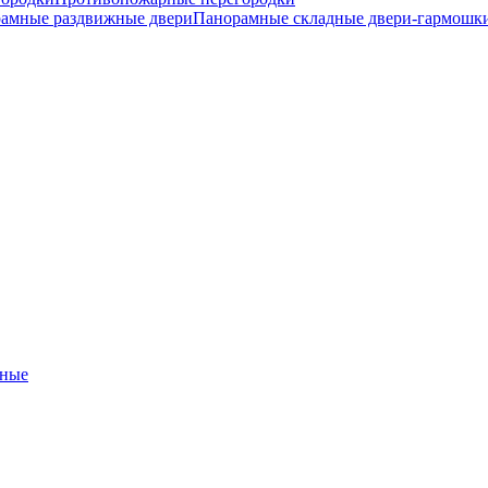
амные раздвижные двери
Панорамные складные двери-гармошк
ные