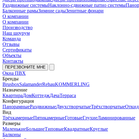
Раздвижные системы
Наклонно-сдвижные патио системы
Панор
Балконные рамы
Зимние сады
Зенитные фонари
О компании
О компании
Производство
Наш шоурум
Команда
Отзывы
Сертификаты
Объекты
Контакты
ПЕРЕЗВОНИТЕ МНЕ
Окна ПВХ
Бренды
Brusbox
Salamander
Rehau
KOMMERLING
Назначение
Квартира
Дом
Коттедж
Дача
Терраса
Конфигурация
Панорамные
Раздвижные
Двухстворчатые
Трёхстворчатые
Откид
Вид
Трёхкамерные
Пятикамерные
Готовые
Глухие
Ламинированные
Размеры
Маленькие
Большие
Типовые
Квадратные
Круглые
Балконы