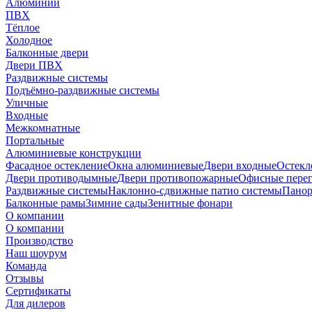
Алюминий
ПВХ
Тёплое
Холодное
Балконные двери
Двери ПВХ
Раздвижные системы
Подъёмно-раздвижные системы
Уличные
Входные
Межкомнатные
Портальные
Алюминиевые конструкции
Фасадное остекление
Окна алюминиевые
Двери входные
Остекл
Двери противодымные
Двери противопожарные
Офисные пере
Раздвижные системы
Наклонно-сдвижные патио системы
Панор
Балконные рамы
Зимние сады
Зенитные фонари
О компании
О компании
Производство
Наш шоурум
Команда
Отзывы
Сертификаты
Для дилеров