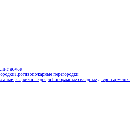
ение домов
городки
Противопожарные перегородки
амные раздвижные двери
Панорамные складные двери-гармошк