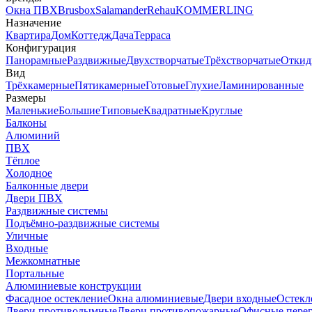
Окна ПВХ
Brusbox
Salamander
Rehau
KOMMERLING
Назначение
Квартира
Дом
Коттедж
Дача
Терраса
Конфигурация
Панорамные
Раздвижные
Двухстворчатые
Трёхстворчатые
Откид
Вид
Трёхкамерные
Пятикамерные
Готовые
Глухие
Ламинированные
Размеры
Маленькие
Большие
Типовые
Квадратные
Круглые
Балконы
Алюминий
ПВХ
Тёплое
Холодное
Балконные двери
Двери ПВХ
Раздвижные системы
Подъёмно-раздвижные системы
Уличные
Входные
Межкомнатные
Портальные
Алюминиевые конструкции
Фасадное остекление
Окна алюминиевые
Двери входные
Остекл
Двери противодымные
Двери противопожарные
Офисные пере