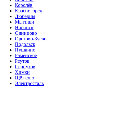
Королёв
Красногорск
Люберцы
Мытищи
Ногинск
Одинцово
Орехово-Зуево
Подольск
Пушкино
Раменское
Реутов
Серпухов
Химки
Щёлково
Электросталь