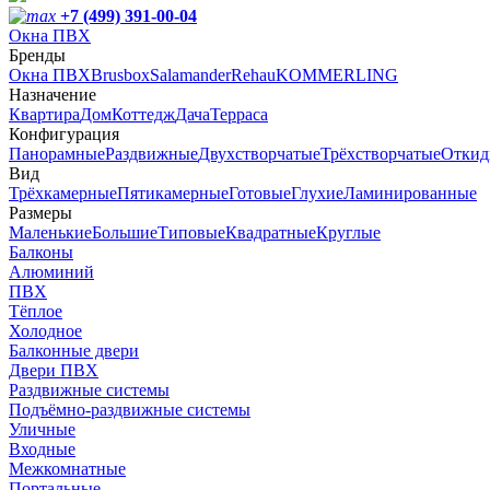
+7 (499) 391-00-04
Окна ПВХ
Бренды
Окна ПВХ
Brusbox
Salamander
Rehau
KOMMERLING
Назначение
Квартира
Дом
Коттедж
Дача
Терраса
Конфигурация
Панорамные
Раздвижные
Двухстворчатые
Трёхстворчатые
Откид
Вид
Трёхкамерные
Пятикамерные
Готовые
Глухие
Ламинированные
Размеры
Маленькие
Большие
Типовые
Квадратные
Круглые
Балконы
Алюминий
ПВХ
Тёплое
Холодное
Балконные двери
Двери ПВХ
Раздвижные системы
Подъёмно-раздвижные системы
Уличные
Входные
Межкомнатные
Портальные