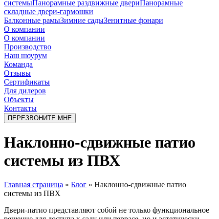
системы
Панорамные раздвижные двери
Панорамные
складные двери-гармошки
Балконные рамы
Зимние сады
Зенитные фонари
О компании
О компании
Производство
Наш шоурум
Команда
Отзывы
Сертификаты
Для дилеров
Объекты
Контакты
ПЕРЕЗВОНИТЕ МНЕ
Наклонно-сдвижные патио
системы из ПВХ
Главная страница
»
Блог
»
Наклонно-сдвижные патио
системы из ПВХ
Двери-патио представляют собой не только функциональное
решение для доступа к саду или террасе, но и эстетически