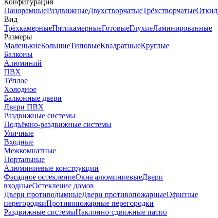
Конфигурация
Панорамные
Раздвижные
Двухстворчатые
Трёхстворчатые
Откид
Вид
Трёхкамерные
Пятикамерные
Готовые
Глухие
Ламинированные
Размеры
Маленькие
Большие
Типовые
Квадратные
Круглые
Балконы
Алюминий
ПВХ
Тёплое
Холодное
Балконные двери
Двери ПВХ
Раздвижные системы
Подъёмно-раздвижные системы
Уличные
Входные
Межкомнатные
Портальные
Алюминиевые конструкции
Фасадное остекление
Окна алюминиевые
Двери
входные
Остекление домов
Двери противодымные
Двери противопожарные
Офисные
перегородки
Противопожарные перегородки
Раздвижные системы
Наклонно-сдвижные патио