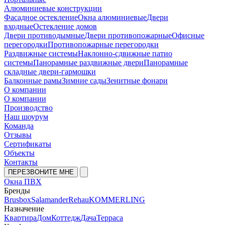
Алюминиевые конструкции
Фасадное остекление
Окна алюминиевые
Двери
входные
Остекление домов
Двери противодымные
Двери противопожарные
Офисные
перегородки
Противопожарные перегородки
Раздвижные системы
Наклонно-сдвижные патио
системы
Панорамные раздвижные двери
Панорамные
складные двери-гармошки
Балконные рамы
Зимние сады
Зенитные фонари
О компании
О компании
Производство
Наш шоурум
Команда
Отзывы
Сертификаты
Объекты
Контакты
ПЕРЕЗВОНИТЕ МНЕ
Окна ПВХ
Бренды
Brusbox
Salamander
Rehau
KOMMERLING
Назначение
Квартира
Дом
Коттедж
Дача
Терраса