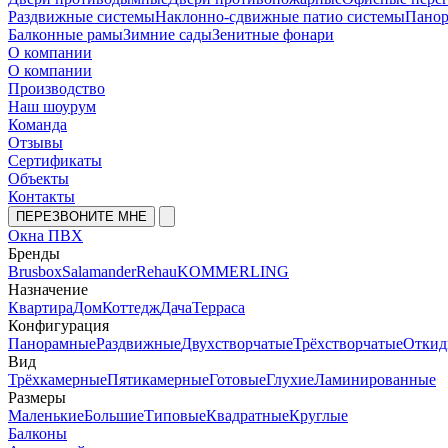
Раздвижные системы
Наклонно-сдвижные патио системы
Панор
Балконные рамы
Зимние сады
Зенитные фонари
О компании
О компании
Производство
Наш шоурум
Команда
Отзывы
Сертификаты
Объекты
Контакты
ПЕРЕЗВОНИТЕ МНЕ
Окна ПВХ
Бренды
Brusbox
Salamander
Rehau
KOMMERLING
Назначение
Квартира
Дом
Коттедж
Дача
Терраса
Конфигурация
Панорамные
Раздвижные
Двухстворчатые
Трёхстворчатые
Откид
Вид
Трёхкамерные
Пятикамерные
Готовые
Глухие
Ламинированные
Размеры
Маленькие
Большие
Типовые
Квадратные
Круглые
Балконы