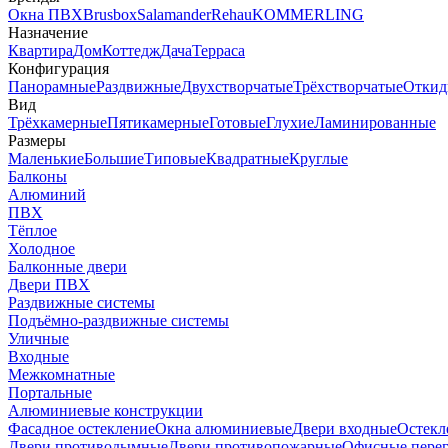
Окна ПВХ
Brusbox
Salamander
Rehau
KOMMERLING
Назначение
Квартира
Дом
Коттедж
Дача
Терраса
Конфигурация
Панорамные
Раздвижные
Двухстворчатые
Трёхстворчатые
Откид
Вид
Трёхкамерные
Пятикамерные
Готовые
Глухие
Ламинированные
Размеры
Маленькие
Большие
Типовые
Квадратные
Круглые
Балконы
Алюминий
ПВХ
Тёплое
Холодное
Балконные двери
Двери ПВХ
Раздвижные системы
Подъёмно-раздвижные системы
Уличные
Входные
Межкомнатные
Портальные
Алюминиевые конструкции
Фасадное остекление
Окна алюминиевые
Двери входные
Остекл
Двери противодымные
Двери противопожарные
Офисные пере