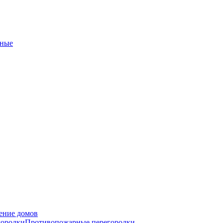
ные
ение домов
городки
Противопожарные перегородки