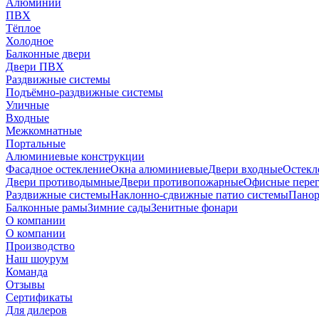
Алюминий
ПВХ
Тёплое
Холодное
Балконные двери
Двери ПВХ
Раздвижные системы
Подъёмно-раздвижные системы
Уличные
Входные
Межкомнатные
Портальные
Алюминиевые конструкции
Фасадное остекление
Окна алюминиевые
Двери входные
Остекл
Двери противодымные
Двери противопожарные
Офисные пере
Раздвижные системы
Наклонно-сдвижные патио системы
Панор
Балконные рамы
Зимние сады
Зенитные фонари
О компании
О компании
Производство
Наш шоурум
Команда
Отзывы
Сертификаты
Для дилеров