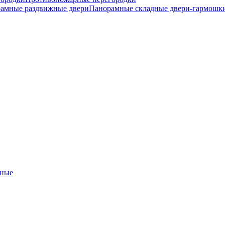
амные раздвижные двери
Панорамные складные двери-гармошк
ные