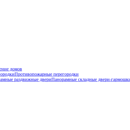
ение домов
городки
Противопожарные перегородки
амные раздвижные двери
Панорамные складные двери-гармошк