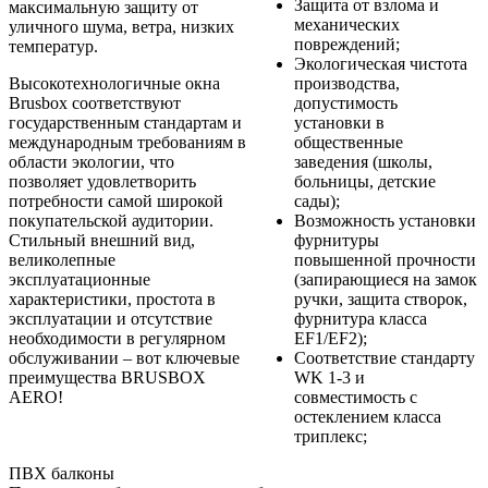
Защита от взлома и
максимальную защиту от
механических
уличного шума, ветра, низких
повреждений;
температур.
Экологическая чистота
Высокотехнологичные окна
производства,
Brusbox соответствуют
допустимость
государственным стандартам и
установки в
международным требованиям в
общественные
области экологии, что
заведения (школы,
позволяет удовлетворить
больницы, детские
потребности самой широкой
сады);
покупательской аудитории.
Возможность установки
Стильный внешний вид,
фурнитуры
великолепные
повышенной прочности
эксплуатационные
(запирающиеся на замок
характеристики, простота в
ручки, защита створок,
эксплуатации и отсутствие
фурнитура класса
необходимости в регулярном
EF1/EF2);
обслуживании – вот ключевые
Соответствие стандарту
преимущества BRUSBOX
WK 1-3 и
AERO!
совместимость с
остеклением класса
триплекс;
ПВХ балконы