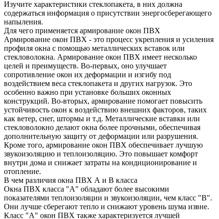
Изучите характеристики стеклопакета, в них должна
содержаться информация о присутствии энергосберегающего
напыления.
Для чего применяется армирование окон ПВХ
Армирование окон ПВХ - это процесс укрепления и усиления
профиля окна с помощью металлических вставок или
стекловолокна. Армирование окон ПВХ имеет несколько
целей и преимуществ. Во-первых, оно улучшает
сопротивление окон их деформации и изгибу под
воздействием веса стеклопакета и других нагрузок. Это
особенно важно при установке больших оконных
конструкций. Во-вторых, армирование помогает повысить
устойчивость окон к воздействию внешних факторов, таких
как ветер, снег, штормы и т.д. Металлические вставки или
стекловолокно делают окна более прочными, обеспечивая
дополнительную защиту от деформации или разрушения.
Кроме того, армирование окон ПВХ обеспечивает лучшую
звукоизоляцию и теплоизоляцию. Это повышает комфорт
внутри дома и снижает затраты на кондиционирование и
отопление.
В чем различия окна ПВХ А и В класса
Окна ПВХ класса "А" обладают более высокими
показателями теплоизоляции и звукоизоляции, чем класс "В".
Они лучше сберегают тепло и снижают уровень шума извне.
Класс "А" окон ПВХ также характеризуется лучшей