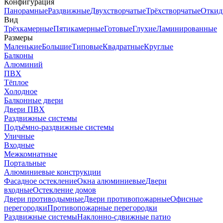
Конфигурация
Панорамные
Раздвижные
Двухстворчатые
Трёхстворчатые
Откид
Вид
Трёхкамерные
Пятикамерные
Готовые
Глухие
Ламинированные
Размеры
Маленькие
Большие
Типовые
Квадратные
Круглые
Балконы
Алюминий
ПВХ
Тёплое
Холодное
Балконные двери
Двери ПВХ
Раздвижные системы
Подъёмно-раздвижные системы
Уличные
Входные
Межкомнатные
Портальные
Алюминиевые конструкции
Фасадное остекление
Окна алюминиевые
Двери
входные
Остекление домов
Двери противодымные
Двери противопожарные
Офисные
перегородки
Противопожарные перегородки
Раздвижные системы
Наклонно-сдвижные патио