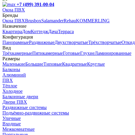
+7 (499) 391-00-04
Окна ПВХ
Бренды
Окна ПВХ
Brusbox
Salamander
Rehau
KOMMERLING
Назначение
Квартира
Дом
Коттедж
Дача
Терраса
Конфигурация
Панорамные
Раздвижные
Двухстворчатые
Трёхстворчатые
Откид
Вид
Трёхкамерные
Пятикамерные
Готовые
Глухие
Ламинированные
Размеры
Маленькие
Большие
Типовые
Квадратные
Круглые
Балконы
Алюминий
ПВХ
Тёплое
Холодное
Балконные двери
Двери ПВХ
Раздвижные системы
Подъёмно-раздвижные системы
Уличные
Входные
Межкомнатные
Портальные