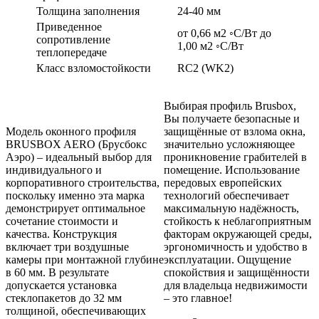
Толщина заполнения
24-40 мм
Приведенное
от 0,66 м2 ◦С/Вт до
сопротивление
1,00 м2 ◦С/Вт
теплопередаче
Класс взломостойкости
RC2 (WK2)
Выбирая профиль Brusbox,
Вы получаете безопасные и
Модель оконного профиля
защищённые от взлома окна,
BRUSBOX AERO (Брусбокс
значительно усложняющее
Аэро) – идеальный выбор для
проникновение грабителей в
индивидуального и
помещение. Использование
корпоративного строительства,
передовых европейских
поскольку именно эта марка
технологий обеспечивает
демонстрирует оптимальное
максимальную надёжность,
сочетание стоимости и
стойкость к неблагоприятным
качества. Конструкция
факторам окружающей среды,
включает три воздушные
эргономичность и удобство в
камеры при монтажной глубине
эксплуатации. Ощущение
в 60 мм. В результате
спокойствия и защищённости
допускается установка
для владельца недвижимости
стеклопакетов до 32 мм
– это главное!
толщиной, обеспечивающих