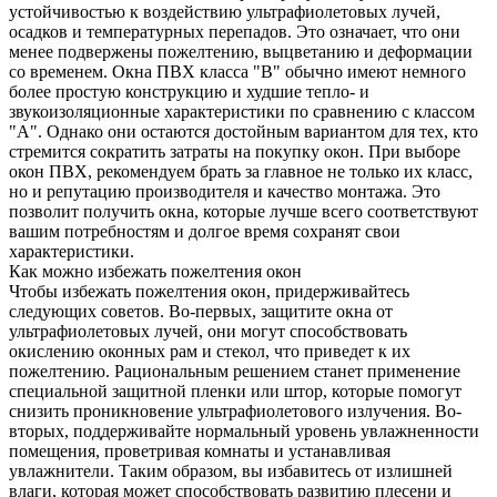
устойчивостью к воздействию ультрафиолетовых лучей,
осадков и температурных перепадов. Это означает, что они
менее подвержены пожелтению, выцветанию и деформации
со временем. Окна ПВХ класса "В" обычно имеют немного
более простую конструкцию и худшие тепло- и
звукоизоляционные характеристики по сравнению с классом
"А". Однако они остаются достойным вариантом для тех, кто
стремится сократить затраты на покупку окон. При выборе
окон ПВХ, рекомендуем брать за главное не только их класс,
но и репутацию производителя и качество монтажа. Это
позволит получить окна, которые лучше всего соответствуют
вашим потребностям и долгое время сохранят свои
характеристики.
Как можно избежать пожелтения окон
Чтобы избежать пожелтения окон, придерживайтесь
следующих советов. Во-первых, защитите окна от
ультрафиолетовых лучей, они могут способствовать
окислению оконных рам и стекол, что приведет к их
пожелтению. Рациональным решением станет применение
специальной защитной пленки или штор, которые помогут
снизить проникновение ультрафиолетового излучения. Во-
вторых, поддерживайте нормальный уровень увлажненности
помещения, проветривая комнаты и устанавливая
увлажнители. Таким образом, вы избавитесь от излишней
влаги, которая может способствовать развитию плесени и