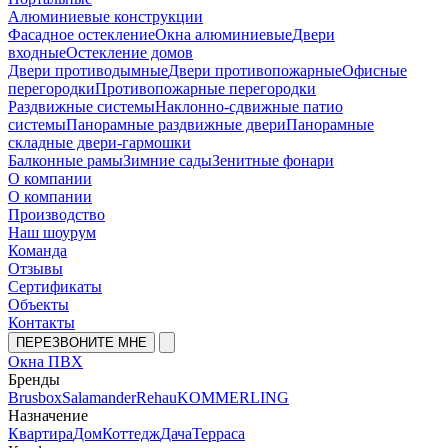
Алюминиевые конструкции
Фасадное остекление
Окна алюминиевые
Двери
входные
Остекление домов
Двери противодымные
Двери противопожарные
Офисные
перегородки
Противопожарные перегородки
Раздвижные системы
Наклонно-сдвижные патио
системы
Панорамные раздвижные двери
Панорамные
складные двери-гармошки
Балконные рамы
Зимние сады
Зенитные фонари
О компании
О компании
Производство
Наш шоурум
Команда
Отзывы
Сертификаты
Объекты
Контакты
ПЕРЕЗВОНИТЕ МНЕ
Окна ПВХ
Бренды
Brusbox
Salamander
Rehau
KOMMERLING
Назначение
Квартира
Дом
Коттедж
Дача
Терраса